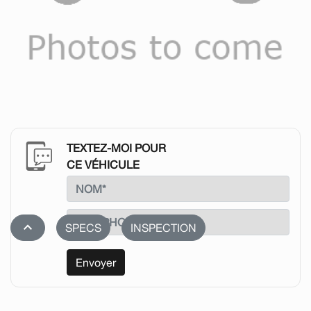
TEXTEZ-MOI POUR
CE VÉHICULE
stat_1
SPECS
INSPECTION
Envoyer