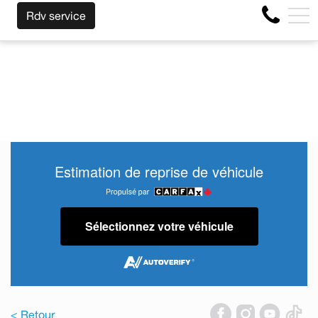
NOUS RACHETONS VOTRE AUTO PEU IMPORTE LA MARQ
EN
Rdv service
4356 Boul Métropolitain E, Montréal, QC, CA H1S 1A2
Estimation de reprise de véhicule
Sélectionnez votre véhicule
< Retour