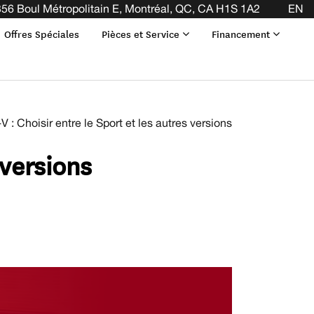
IL ! CLIQUEZ ICI
56 Boul Métropolitain E, Montréal, QC, CA H1S 1A2
EN
Offres Spéciales
Pièces et Service
Financement
: Choisir entre le Sport et les autres versions
 versions