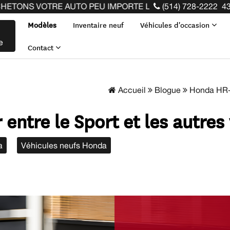
UTO PEU IMPORTE LA MARQUE AVANT LA FIN DE VOTRE BA
(514) 728-2222
43
Modèles
Inventaire neuf
Véhicules d'occasion
e
Contact
Accueil
Blogue
Honda HR-V 
entre le Sport et les autres
a
Véhicules neufs Honda