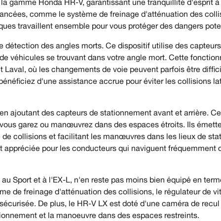
la gamme Honda HR-V, garantissant une tranquillité d'esprit 
ancées, comme le système de freinage d'atténuation des collisio
ues travaillent ensemble pour vous protéger des dangers potent
étection des angles morts. Ce dispositif utilise des capteurs po
de véhicules se trouvant dans votre angle mort. Cette fonctionn
Laval, où les changements de voie peuvent parfois être diffic
néficiez d'une assistance accrue pour éviter les collisions lat
 en ajoutant des capteurs de stationnement avant et arrière. C
s vous garez ou manœuvrez dans des espaces étroits. Ils émetten
que de collisions et facilitant les manœuvres dans les lieux de
ement appréciée pour les conducteurs qui naviguent fréquemme
 au Sport et à l'EX-L, n'en reste pas moins bien équipé en term
ème de freinage d'atténuation des collisions, le régulateur de v
 sécurisée. De plus, le HR-V LX est doté d'une caméra de recul
stationnement et la manoeuvre dans des espaces restreints.