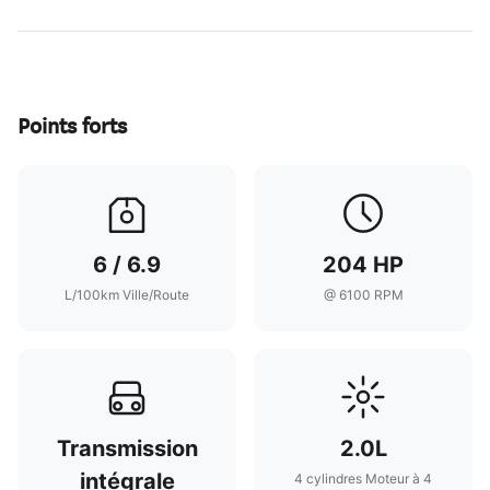
Points forts
6 / 6.9
204 HP
L/100km Ville/Route
@ 6100 RPM
Transmission
2.0L
intégrale
4 cylindres Moteur à 4