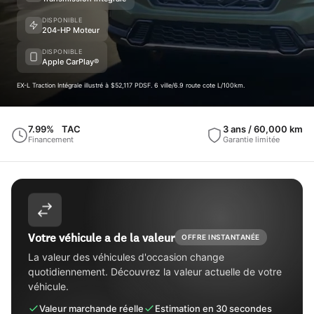
DISPONIBLE
204-HP Moteur
DISPONIBLE
Apple CarPlay®
EX-L Traction Intégrale illustré à $52,117 PDSF. 6 ville/6.9 route cote L/100km.
7.99%
TAC
3 ans / 60,000 km
Financement
Garantie limitée
Votre véhicule a de la valeur
OFFRE INSTANTANÉE
La valeur des véhicules d'occasion change
quotidiennement. Découvrez la valeur actuelle de votre
véhicule.
Valeur marchande réelle
Estimation en 30 secondes