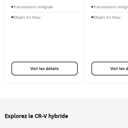
Transmission intégrale
Transmission intégr
Sièges en tissu
Sièges en tissu
Voir les détails
Voir les 
Explorez le CR-V hybride