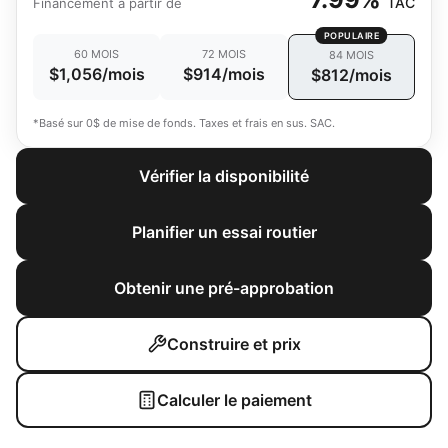
TAC
Financement à partir de
POPULAIRE
60 MOIS
72 MOIS
84 MOIS
$1,056/mois
$914/mois
$812/mois
*Basé sur 0$ de mise de fonds. Taxes et frais en sus. SAC.
Vérifier la disponibilité
Planifier un essai routier
Obtenir une pré-approbation
Construire et prix
Calculer le paiement