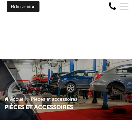
CHETONS VOTRE AUTO PEU IMPORTE LA MARQUE AVANT LA 
EN
Rdv service
4356 Boul Métropolitain E, Montréal, QC, CA H1S 1A2
Accueil
Pièces et accessoires
PIÈCES ET ACCESSOIRES