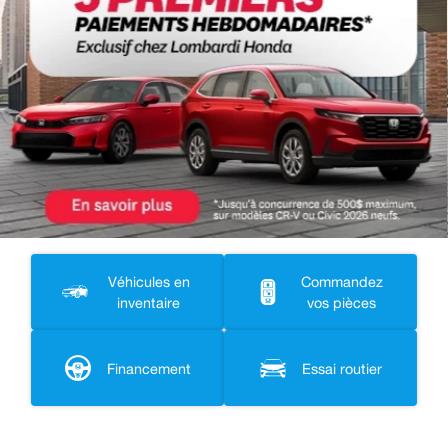
Previous
Next
Véhicules en
Commandez
inventaire
vos pièces
Financement
Essai routier