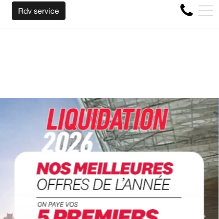
NOUS RACHETONS VOTRE AUTO PEU IMPORTE LA MA
EN
Rdv service
4356 Boul Métropolitain E, Montréal, QC, CA H1S 1A2