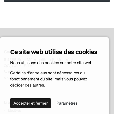
Ce site web utilise des cookies
Coordonnées
4356 Boul Métropolitain E, Montréal,
Nous utilisons des cookies sur notre site web.
QC, CA H1S 1A2
(514) 728-2222
Certains d'entre eux sont nécessaires au
Vivez l'expérience Lombardi Honda Montréal
fonctionnement du site, mais vous pouvez
décider des autres.
Liens rapides
Accepter et fermer
Paramètres
Modèles