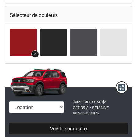
Sélecteur de couleurs
✓
Total:
60 311,50 $
*
227,35 $
/ SEMAINE
60 Mois @ 6.99 %
Voir le sommaire