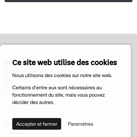
Ce site web utilise des cookies
Coordonnées
4356 Boul Métropolitain E, Montréal,
Nous utilisons des cookies sur notre site web.
QC, CA H1S 1A2
(514) 728-2222
Certains d'entre eux sont nécessaires au
Vivez l'expérience Lombardi Honda Montréal
fonctionnement du site, mais vous pouvez
décider des autres.
Liens rapides
Accepter et fermer
Paramètres
Modèles