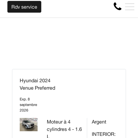
NOUS RACHETONS VOTRE AUTO PEU IMPORTE L
EN
Rdv service
4356 Boul Métropolitain E, Montréal, QC, CA H1S 1A2
Hyundai 2024
Venue Preferred
Exp. 8
septembre
2026
Moteur à 4
Argent
cylindres 4 - 1.6
INTERIOR:
L