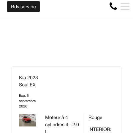
 VOTRE BAIL ! CLIQUEZ ICI
EN
Rdv service
4356 Boul Métropolitain E, Montréal, QC, CA H1S 1A2
Kia 2023
Soul EX
Exp. 6
septembre
2026
Moteur à 4
Rouge
cylindres 4 - 2.0
INTERIOR:
L