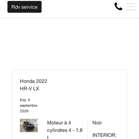
NOUS RACHETONS VOTRE AUTO PEU IMPORTE LA
EN
Rdv service
4356 Boul Métropolitain E, Montréal, QC, CA H1S 1A2
Honda 2022
HR-V LX
Exp. 6
septembre
2026
Moteur à 4
Noir
cylindres 4 - 1.8
INTERIOR:
L