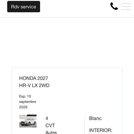
NOUS RACHETONS VOTRE AUTO PEU IMPORTE L
EN
Rdv service
4356 Boul Métropolitain E, Montréal, QC, CA H1S 1A2
HONDA 2027
HR-V LX 2WD
Exp. 10
septembre
2026
4
Blanc
CVT
INTERIOR:
Autre