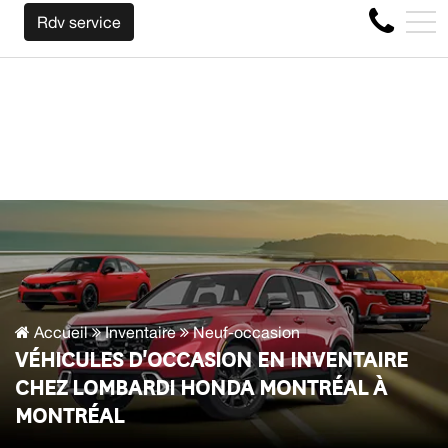
ACHETONS VOTRE AUTO PEU IMPORTE LA MARQUE AVANT LA
EN
Rdv service
4356 Boul Métropolitain E, Montréal, QC, CA H1S 1A2
Accueil
Inventaire
Neuf-occasion
VÉHICULES D'OCCASION EN INVENTAIRE
CHEZ LOMBARDI HONDA MONTRÉAL À
MONTRÉAL