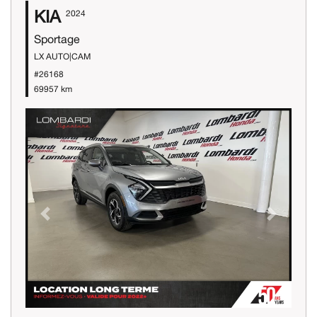
KIA
2024
Sportage
LX AUTO|CAM
#26168
69957 km
Previous
Next