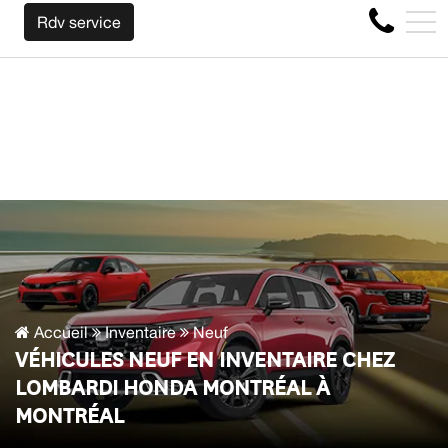
S RACHETONS VOTRE AUTO PEU IMPORTE LA MARQUE AVANT 
EN
Rdv service
4356 Boul Métropolitain E, Montréal, QC, CA H1S 1A2
Accueil
Inventaire
Neuf
VÉHICULES NEUF EN INVENTAIRE CHEZ
LOMBARDI HONDA MONTRÉAL À
MONTRÉAL