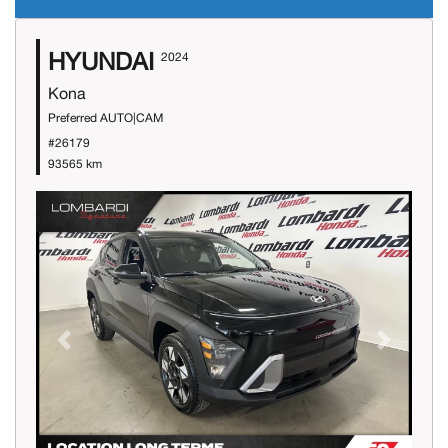
HYUNDAI
2024
Kona
Preferred AUTO|CAM
#26179
93565 km
Previous
Next