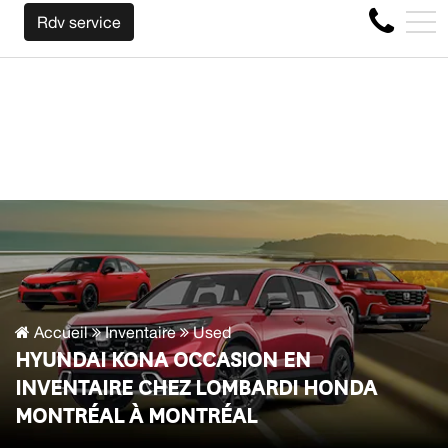
PEU IMPORTE LA MARQUE AVANT LA FIN DE VOTRE BAIL !
EN
Rdv service
4356 Boul Métropolitain E, Montréal, QC, CA H1S 1A2
Accueil
Inventaire
Used
HYUNDAI KONA OCCASION EN
INVENTAIRE CHEZ LOMBARDI HONDA
MONTRÉAL À MONTRÉAL