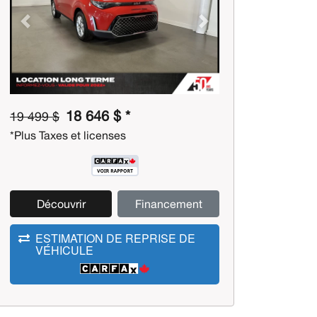
Previous
Next
18 646 $ *
19 499 $
*Plus Taxes et licenses
Découvrir
Financement
ESTIMATION DE REPRISE DE
VÉHICULE