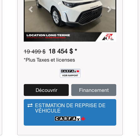
Previous
Next
18 454 $ *
19 499 $
*Plus Taxes et licenses
Découvrir
Financement
ESTIMATION DE REPRISE DE
VÉHICULE