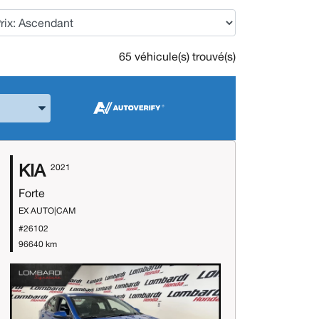
65 véhicule(s) trouvé(s)
 la Marque et le Modèle
KIA
2021
Forte
EX AUTO|CAM
#26102
96640 km