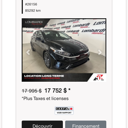
#26156
85292 km
Previous
Next
17 752 $ *
17 995 $
*Plus Taxes et licenses
Découvrir
Financement