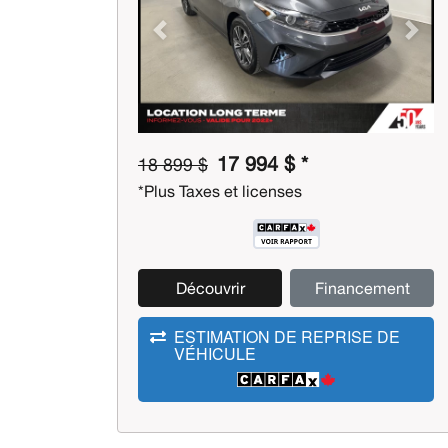
Previous
Next
17 994 $ *
18 899 $
*Plus Taxes et licenses
Découvrir
Financement
ESTIMATION DE REPRISE DE
VÉHICULE