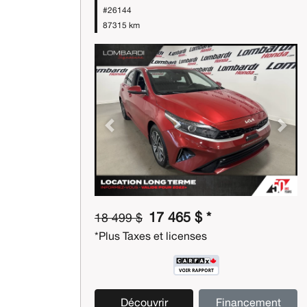
#26144
87315 km
Previous
Next
17 465 $ *
18 499 $
*Plus Taxes et licenses
Découvrir
Financement