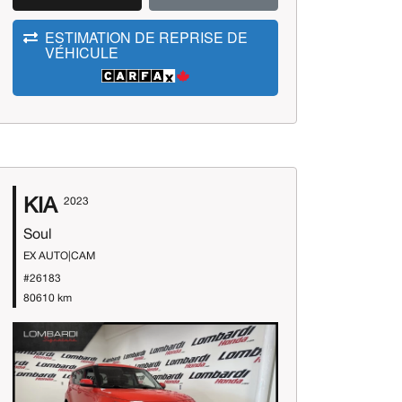
ESTIMATION DE REPRISE DE
VÉHICULE
KIA
2023
Soul
EX AUTO|CAM
#26183
80610 km