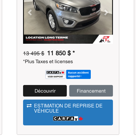
Previous
Next
11 850 $ *
13 495 $
*Plus Taxes et licenses
Découvrir
Financement
ESTIMATION DE REPRISE DE
VÉHICULE