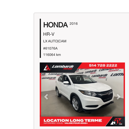
HONDA
2016
HR-V
LX AUTO|CAM
#61076A
116064 km
Previous
Next