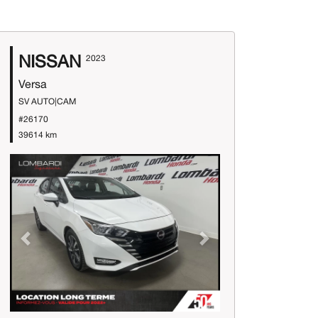
NISSAN
2023
Versa
SV AUTO|CAM
#26170
39614 km
Previous
Next