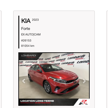
KIA
2023
Forte
EX AUTO|CAM
#26153
81054 km
Previous
Next