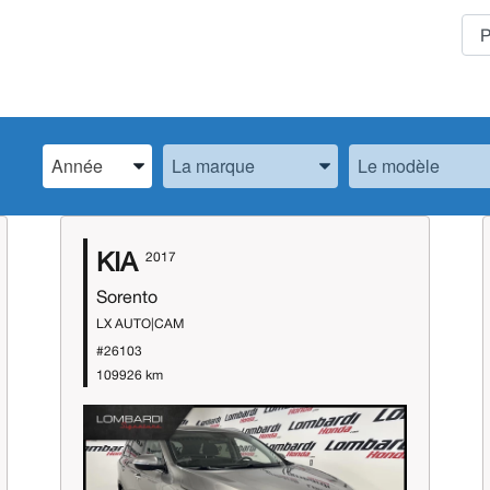
Spécifiez l’Année, la Marque et le Modèle
Spécifiez l’Année, la Marque et le Modèle
Spécifiez l’Année,
KIA
2017
Sorento
LX AUTO|CAM
#26103
109926 km