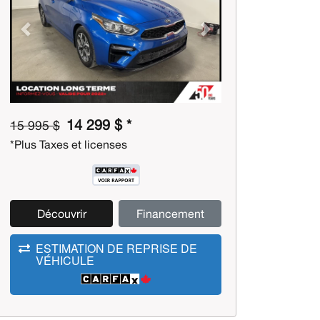
Previous
Next
14 299 $ *
15 995 $
*Plus Taxes et licenses
Découvrir
Financement
ESTIMATION DE REPRISE DE
VÉHICULE