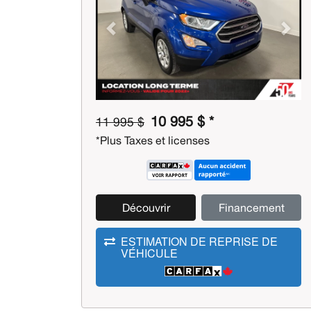
Previous
Next
10 995 $ *
11 995 $
*Plus Taxes et licenses
Découvrir
Financement
ESTIMATION DE REPRISE DE
VÉHICULE