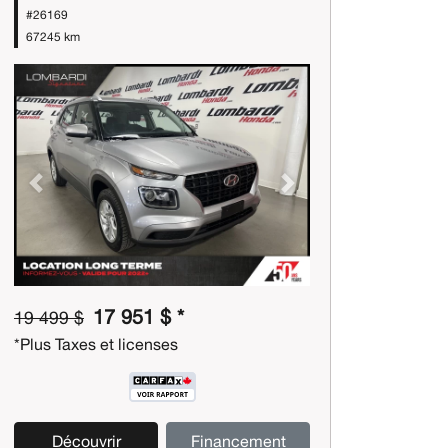
#26169
67245 km
Previous
Next
17 951 $ *
19 499 $
*Plus Taxes et licenses
Découvrir
Financement