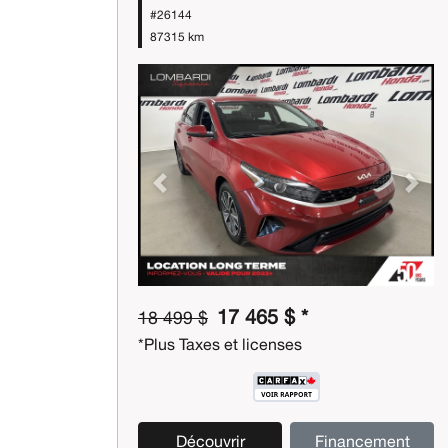
#26144
87315 km
Previous
Next
17 465 $ *
18 499 $
*Plus Taxes et licenses
Découvrir
Financement