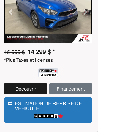
Previous
Next
14 299 $ *
15 995 $
*Plus Taxes et licenses
Découvrir
Financement
ESTIMATION DE REPRISE DE
VÉHICULE