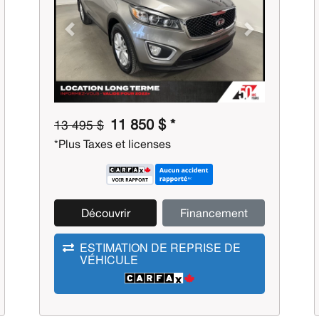
Previous
Next
11 850 $ *
13 495 $
*Plus Taxes et licenses
Découvrir
Financement
ESTIMATION DE REPRISE DE
VÉHICULE