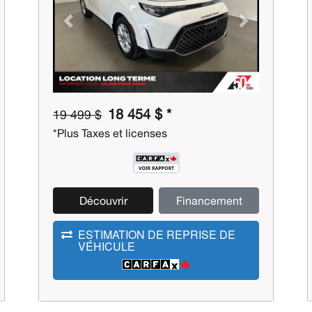
Previous
Next
18 454 $ *
19 499 $
*Plus Taxes et licenses
Découvrir
Financement
ESTIMATION DE REPRISE DE
VÉHICULE