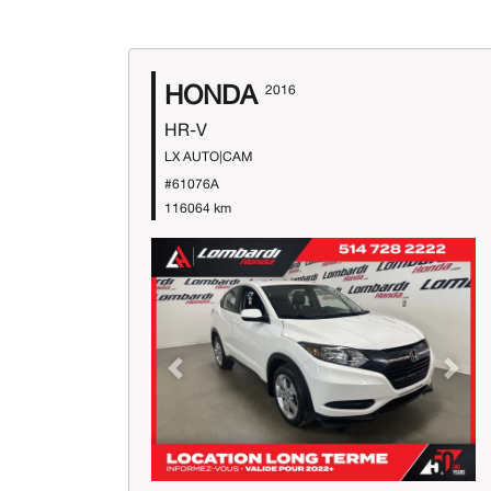
HONDA
2016
HR-V
LX AUTO|CAM
#61076A
116064 km
Previous
Next