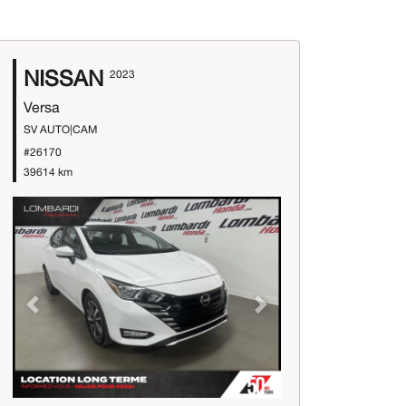
NISSAN
2023
Versa
SV AUTO|CAM
#26170
39614 km
Previous
Next