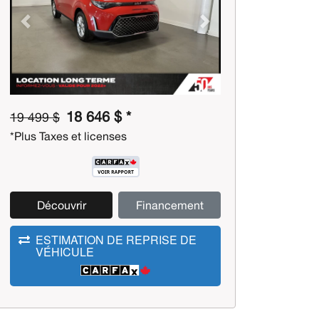
Previous
Next
18 646 $ *
19 499 $
*Plus Taxes et licenses
Découvrir
Financement
ESTIMATION DE REPRISE DE
VÉHICULE