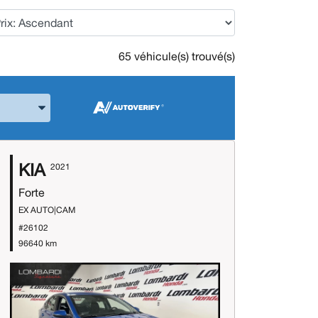
65 véhicule(s) trouvé(s)
 la Marque et le Modèle
KIA
2021
Forte
EX AUTO|CAM
#26102
96640 km