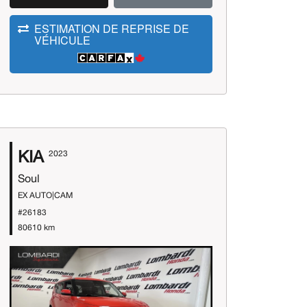
ESTIMATION DE REPRISE DE
VÉHICULE
KIA
2023
Soul
EX AUTO|CAM
#26183
80610 km