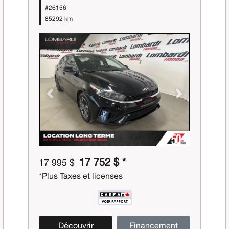
#26156
85292 km
Previous
Next
17 752 $ *
17 995 $
*Plus Taxes et licenses
Découvrir
Financement