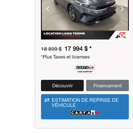
Previous
Next
17 994 $ *
18 899 $
*Plus Taxes et licenses
Découvrir
Financement
ESTIMATION DE REPRISE DE
VÉHICULE