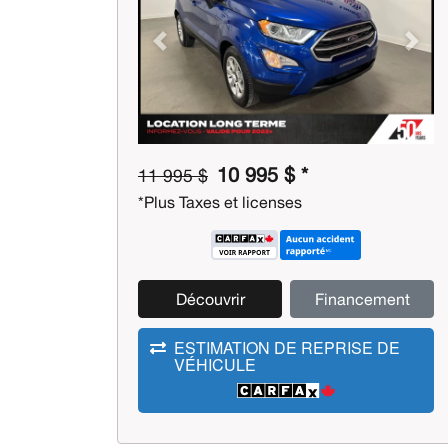
Previous
Next
10 995 $ *
11 995 $
*Plus Taxes et licenses
Découvrir
Financement
ESTIMATION DE REPRISE DE
VÉHICULE