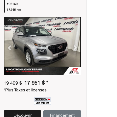
#26169
67245 km
Previous
Next
17 951 $ *
19 499 $
*Plus Taxes et licenses
Découvrir
Financement