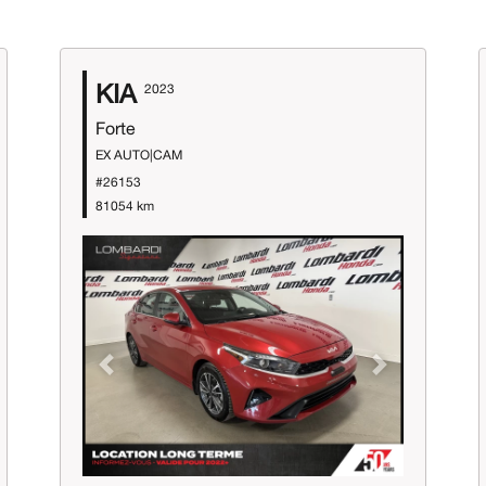
KIA
2023
Forte
EX AUTO|CAM
#26153
81054 km
Previous
Next