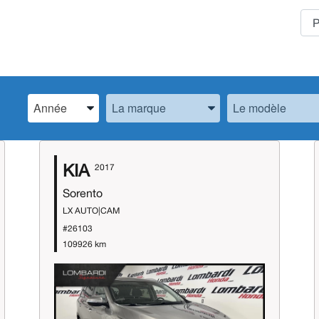
Spécifiez l’Année, la Marque et le Modèle
Spécifiez l’Année, la Marque et le Modèle
Spécifiez l’Année,
KIA
2017
Sorento
LX AUTO|CAM
#26103
109926 km