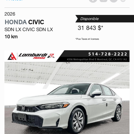
2026
Disponible
HONDA
CIVIC
31 843 $*
SDN LX CIVIC SDN LX
10 km
*Plus Taxes et licenses
Previous
Next