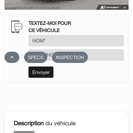
TEXTEZ-MOI POUR
CE VÉHICULE
stat_1
SPECS
INSPECTION
Envoyer
Description
du véhicule