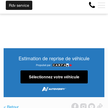
MPORTE LA MARQUE AVANT LA FIN DE VOTRE BAIL ! CLIQU
EN
Rdv service
4356 Boul Métropolitain E, Montréal, QC, CA H1S 1A2
Estimation de reprise de véhicule
Sélectionnez votre véhicule
< Retour