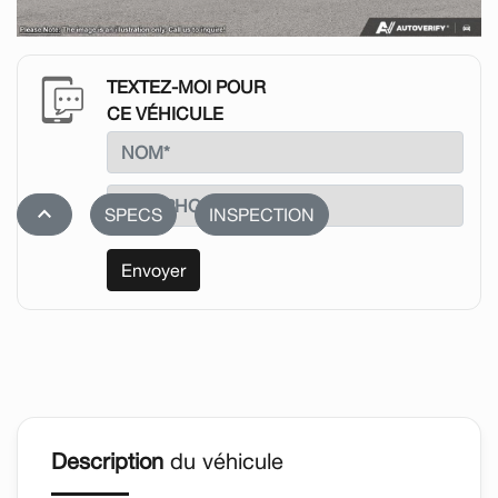
TEXTEZ-MOI POUR
CE VÉHICULE
stat_1
SPECS
INSPECTION
Envoyer
Description
du véhicule