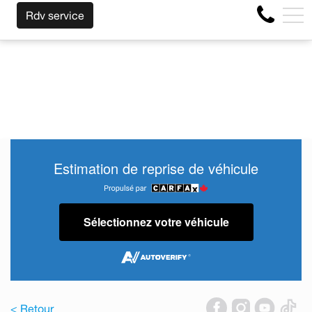
MPORTE LA MARQUE AVANT LA FIN DE VOTRE BAIL ! CLIQU
EN
Rdv service
4356 Boul Métropolitain E, Montréal, QC, CA H1S 1A2
Estimation de reprise de véhicule
Sélectionnez votre véhicule
< Retour