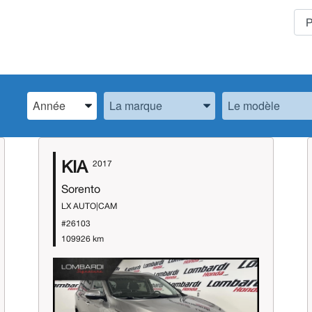
Spécifiez l’Année, la Marque et le Modèle
Spécifiez l’Année, la Marque et le Modèle
Spécifiez l’Année,
KIA
2017
Sorento
LX AUTO|CAM
#26103
109926 km