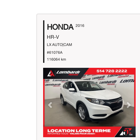
HONDA
2016
HR-V
LX AUTO|CAM
#61076A
116064 km
Previous
Next