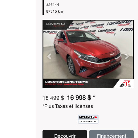
#26144
87315 km
Previous
Next
16 998 $ *
18 499 $
*Plus Taxes et licenses
Découvrir
Financement