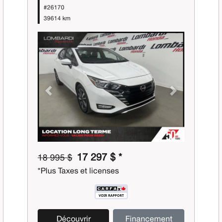
#26170
39614 km
Previous
Next
17 297 $ *
18 995 $
*Plus Taxes et licenses
Découvrir
Financement