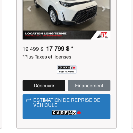
Previous
Next
17 799 $ *
19 499 $
*Plus Taxes et licenses
Découvrir
Financement
ESTIMATION DE REPRISE DE
VÉHICULE