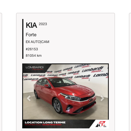
KIA
2023
Forte
EX AUTO|CAM
#26153
81054 km
Previous
Next