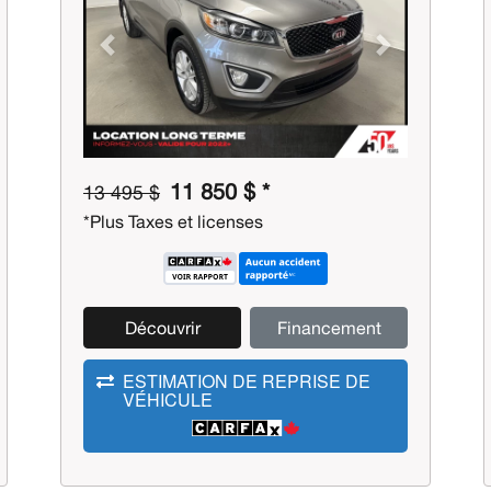
Previous
Next
11 850 $ *
13 495 $
*Plus Taxes et licenses
Découvrir
Financement
ESTIMATION DE REPRISE DE
VÉHICULE