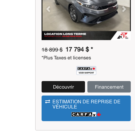
Previous
Next
17 794 $ *
18 899 $
*Plus Taxes et licenses
Découvrir
Financement
ESTIMATION DE REPRISE DE
VÉHICULE