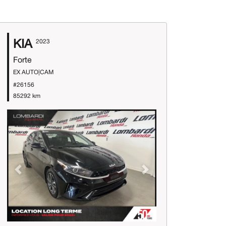
KIA
2023
Forte
EX AUTO|CAM
#26156
85292 km
Previous
Next