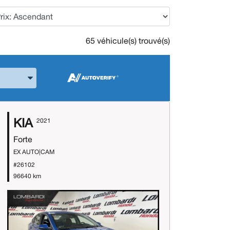
65 véhicule(s) trouvé(s)
 la Marque et le Modèle
KIA
2021
Forte
EX AUTO|CAM
#26102
96640 km