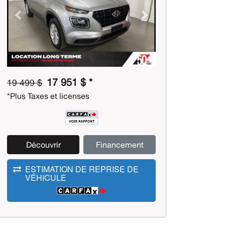
Previous
Next
17 951 $ *
19 499 $
*Plus Taxes et licenses
Découvrir
Financement
ESTIMATION DE REPRISE DE
VÉHICULE