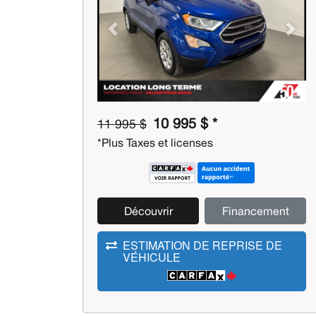
Previous
Next
10 995 $ *
11 995 $
*Plus Taxes et licenses
Découvrir
Financement
ESTIMATION DE REPRISE DE
VÉHICULE