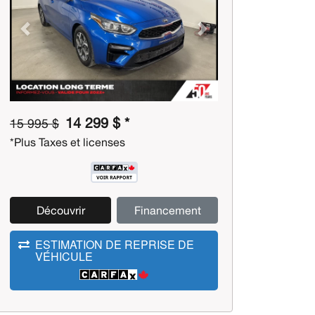
Previous
Next
14 299 $ *
15 995 $
*Plus Taxes et licenses
Découvrir
Financement
ESTIMATION DE REPRISE DE
VÉHICULE