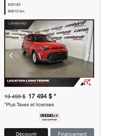
#26183
80610 km
Previous
Next
17 494 $ *
19 499 $
*Plus Taxes et licenses
Découvrir
Financement