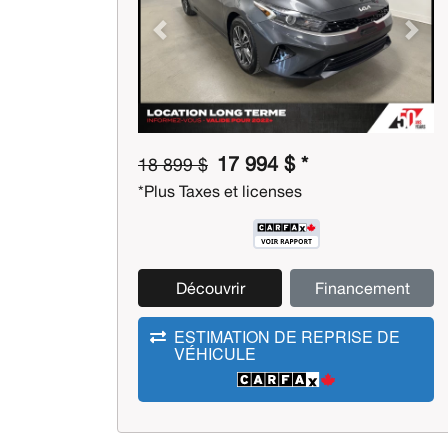
Previous
Next
17 994 $ *
18 899 $
*Plus Taxes et licenses
Découvrir
Financement
ESTIMATION DE REPRISE DE
VÉHICULE