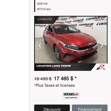
#26144
87315 km
Previous
Next
17 465 $ *
18 499 $
*Plus Taxes et licenses
Découvrir
Financement