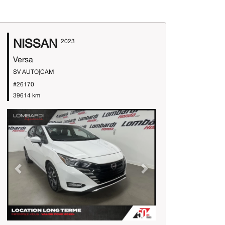
NISSAN
2023
Versa
SV AUTO|CAM
#26170
39614 km
Previous
Next