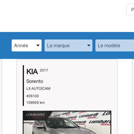
Spécifiez l’Année, la Marque et le Modèle
Spécifiez l’Année, la Marque et le Modèle
Spécifiez l’Année,
KIA
2017
Sorento
LX AUTO|CAM
#26103
109926 km