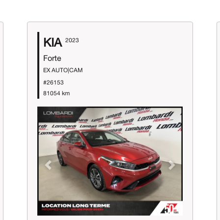
KIA
2023
Forte
EX AUTO|CAM
#26153
81054 km
Previous
Next