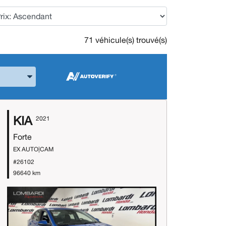
71 véhicule(s) trouvé(s)
 la Marque et le Modèle
KIA
2021
Forte
EX AUTO|CAM
#26102
96640 km