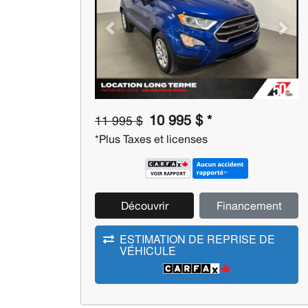
Previous
Next
10 995 $ *
11 995 $
*Plus Taxes et licenses
Découvrir
Financement
ESTIMATION DE REPRISE DE
VÉHICULE