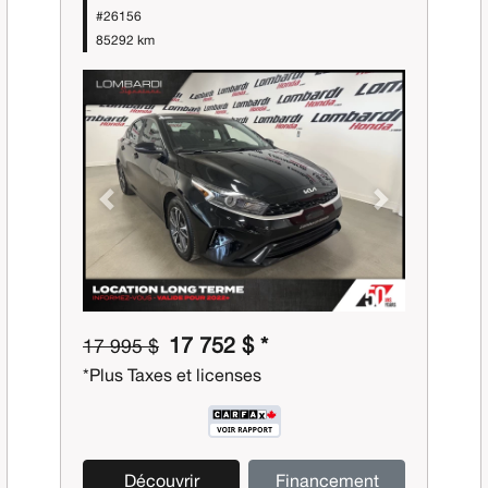
#26156
85292 km
Previous
Next
17 752 $ *
17 995 $
*Plus Taxes et licenses
Découvrir
Financement