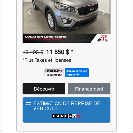
Previous
Next
11 850 $ *
13 495 $
*Plus Taxes et licenses
Découvrir
Financement
ESTIMATION DE REPRISE DE
VÉHICULE