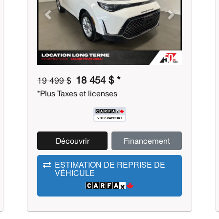
Previous
Next
18 454 $ *
19 499 $
*Plus Taxes et licenses
Découvrir
Financement
ESTIMATION DE REPRISE DE
VÉHICULE