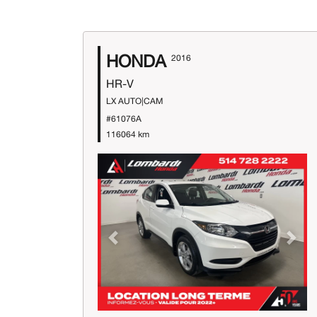
HONDA
2016
HR-V
LX AUTO|CAM
#61076A
116064 km
Previous
Next