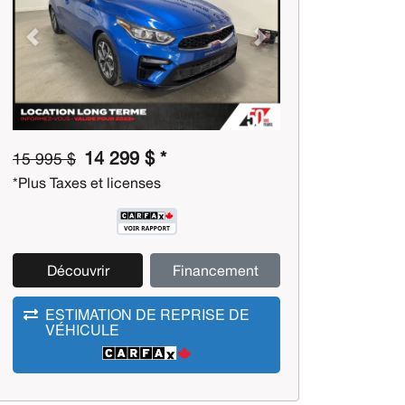
Previous
Next
14 299 $ *
15 995 $
*Plus Taxes et licenses
Découvrir
Financement
ESTIMATION DE REPRISE DE
VÉHICULE