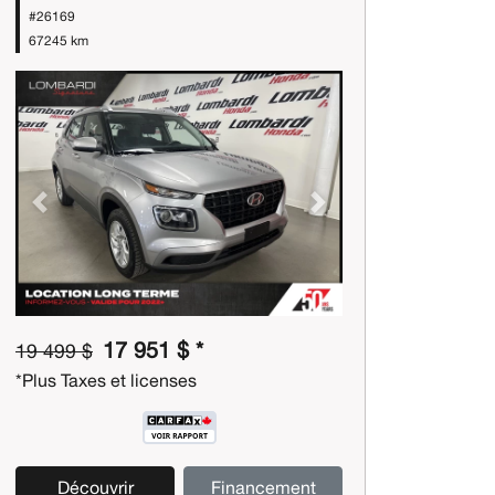
#26169
67245 km
Previous
Next
17 951 $ *
19 499 $
*Plus Taxes et licenses
Découvrir
Financement