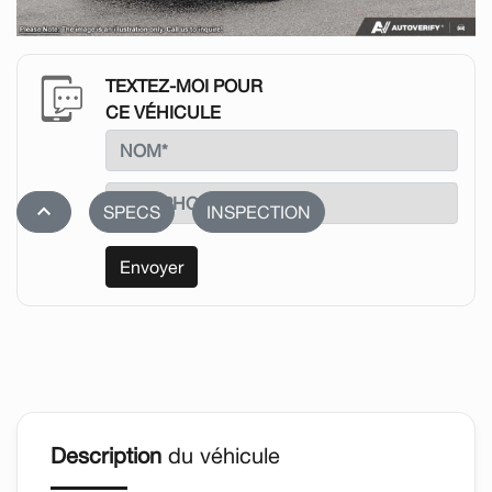
TEXTEZ-MOI POUR
CE VÉHICULE
stat_1
SPECS
INSPECTION
Envoyer
Description
du véhicule