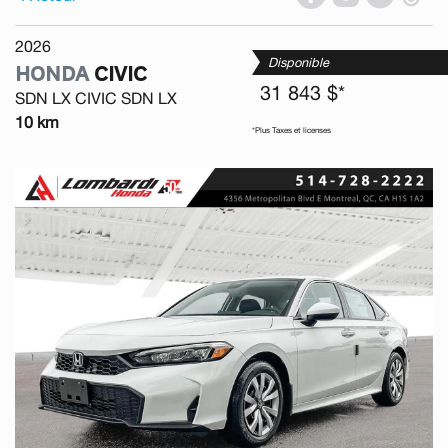
2026
Disponible
HONDA
CIVIC
31 843 $*
SDN LX CIVIC SDN LX
10 km
*Plus Taxes et licenses
Previous
Next