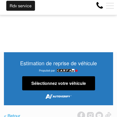
NOUS RACHETONS VOTRE AUTO PEU IMPORTE LA MARQU
EN
Rdv service
4356 Boul Métropolitain E, Montréal, QC, CA H1S 1A2
Estimation de reprise de véhicule
Sélectionnez votre véhicule
< Retour