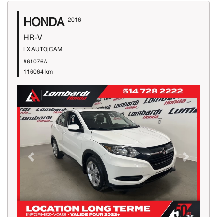
HONDA
2016
HR-V
LX AUTO|CAM
#61076A
116064 km
Previous
Next