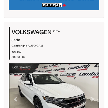
VOLKSWAGEN
2024
Jetta
Comfortline AUTO|CAM
#26167
89943 km
Previous
Next