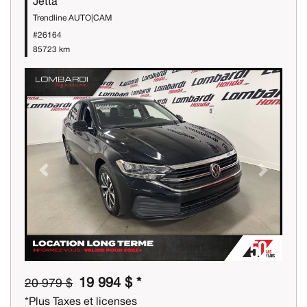
Jetta
Trendline AUTO|CAM
#26164
85723 km
Previous
Next
19 994 $ *
20 979 $
*Plus Taxes et licenses