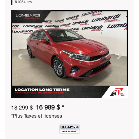
81054 km
Previous
Next
16 989 $ *
18 299 $
*Plus Taxes et licenses