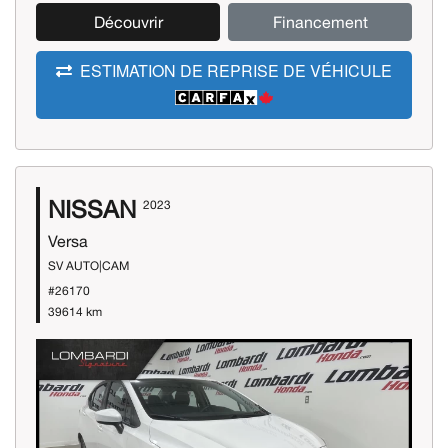
Découvrir
Financement
ESTIMATION DE REPRISE DE VÉHICULE
NISSAN
2023
Versa
SV AUTO|CAM
#26170
39614 km