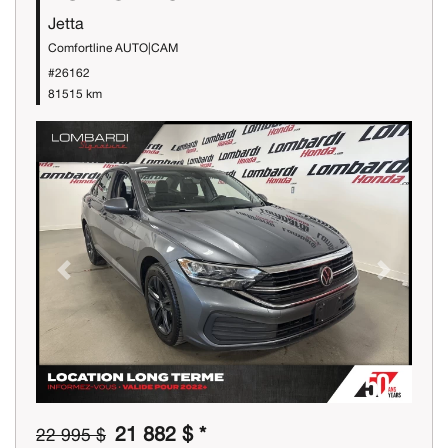
Jetta
Comfortline AUTO|CAM
#26162
81515 km
Previous
Next
21 882 $ *
22 995 $