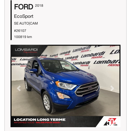
FORD
2018
EcoSport
SE AUTO|CAM
#26107
100819 km
Previous
Next