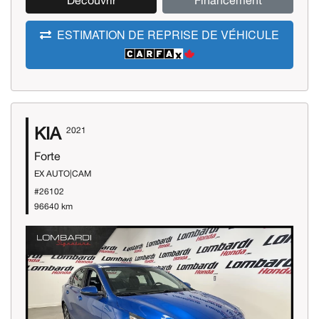
Découvrir
Financement
ESTIMATION DE REPRISE DE VÉHICULE
KIA
2021
Forte
EX AUTO|CAM
#26102
96640 km