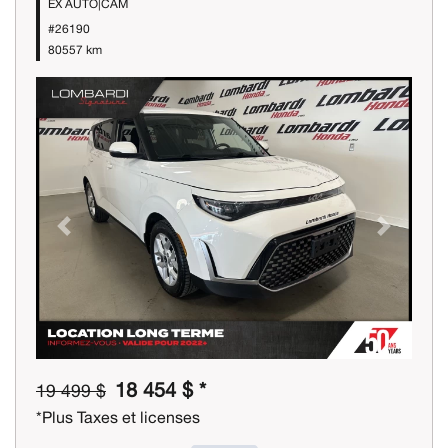
EX AUTO|CAM
#26190
80557 km
Previous
Next
18 454 $ *
19 499 $
*Plus Taxes et licenses