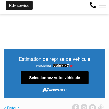
ORTE LA MARQUE AVANT LA FIN DE VOTRE BAIL ! CLIQUEZ
EN
Rdv service
4356 Boul Métropolitain E, Montréal, QC, CA H1S 1A2
Estimation de reprise de véhicule
Sélectionnez votre véhicule
< Retour