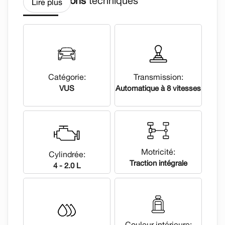
Spécifications
techniques
Lire plus
-Rapport d historique CARFAX toujours
disponible.
-Vehicule entierement INSPECTE avec soin par
Catégorie:
Transmission:
nos techniciens.
VUS
Automatique à 8 vitesses
-FINANCEMENT FACILE ET RAPIDE. 1ere, 2e
chance au CREDIT.
-GARANTIE prolongee disponible sur toutes les
marques.
Motricité:
Cylindrée:
Traction intégrale
4 - 2.0 L
-Nous achetons votre ECHANGE, nous vous
garantissons le MEILLEUR PRIX.
-LIVRAISON rapide.
Les proprietaires d'un véhicule Honda, que ce
Couleur intérieure: