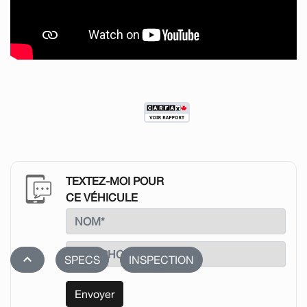
TEXTEZ-MOI POUR
CE VÉHICULE
stat_1
SPECS
INSPECTION
Envoyer