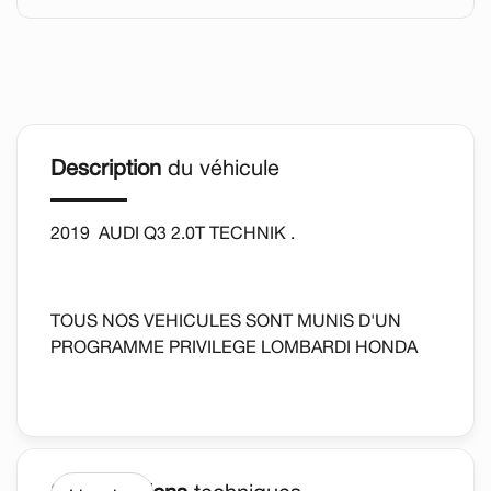
Description
du véhicule
2019 AUDI Q3 2.0T TECHNIK .
TOUS NOS VEHICULES SONT MUNIS D'UN
PROGRAMME PRIVILEGE LOMBARDI HONDA
AUTOMATIQUE, SIEGES CHAUFFANTS, CUIR,
CAMERA DE RECUL, BLUETOOTH ET PLUS
ENCORE..