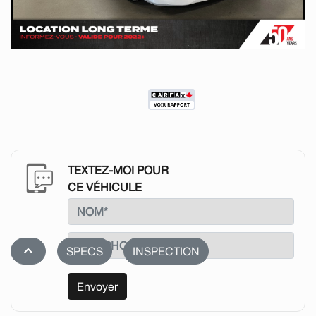
TEXTEZ-MOI POUR
CE VÉHICULE
stat_1
SPECS
INSPECTION
Envoyer