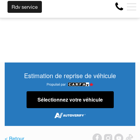
PORTE LA MARQUE AVANT LA FIN DE VOTRE BAIL ! CLIQU
EN
Rdv service
4356 Boul Métropolitain E, Montréal, QC, CA H1S 1A2
Estimation de reprise de véhicule
Sélectionnez votre véhicule
< Retour