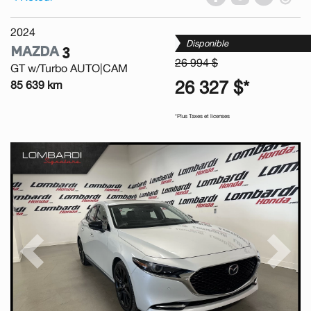
2024
Disponible
MAZDA
3
26 994 $
GT w/Turbo AUTO|CAM
26 327 $*
85 639 km
*Plus Taxes et licenses
Previous
Next