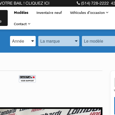
L ! CLIQUEZ ICI
(514) 728-2222
43
Modèles
Inventaire neuf
Véhicules d'occasion
e
Contact
Spécifiez l’Année, la Marque et le Modèle
Spécifiez l’Année, la Marque et le Modèle
Spécifiez l’Année,
*