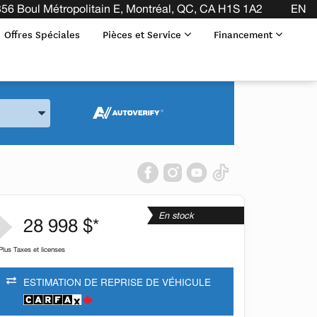
56 Boul Métropolitain E, Montréal, QC, CA H1S 1A2
EN
Offres Spéciales
Pièces et Service
Financement
 la Marque et le Modèle
En stock
28 998 $*
Plus Taxes et licenses
ESTIMATION DE REPRISE DE VÉHICULE