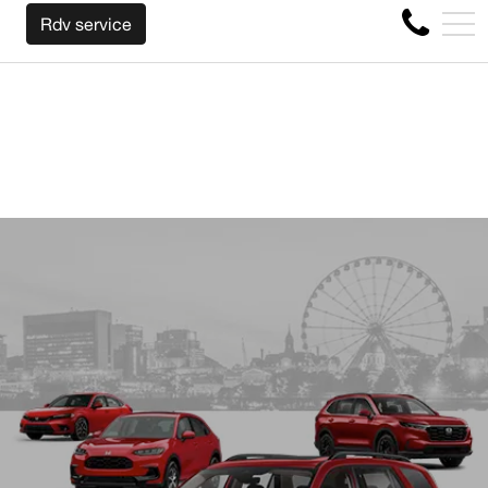
OUS RACHETONS VOTRE AUTO PEU IMPORTE LA MARQUE AVA
EN
Rdv service
4356 Boul Métropolitain E, Montréal, QC, CA H1S 1A2