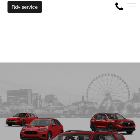
NOUS RACHETONS VOTRE AUTO PEU IMPORTE LA
EN
Rdv service
4356 Boul Métropolitain E, Montréal, QC, CA H1S 1A2