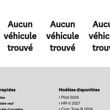
Aucun
Aucun
Auc
véhicule
véhicule
véhic
trouvé
trouvé
trou
 rapides
Modèles disponibles
Pilot 2026
les
HR-V 2027
taire neuf
Civic Type R 2026
ules d'occasion