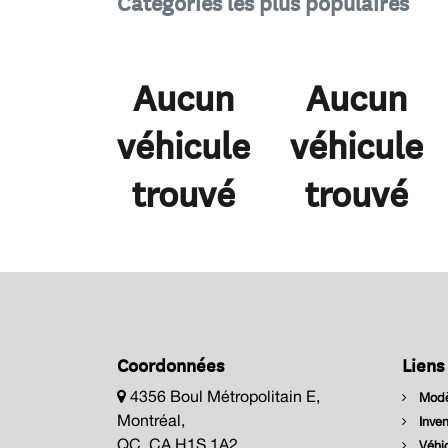
Catégories les plus populaires
Aucun
Aucun
véhicule
véhicule
trouvé
trouvé
Coordonnées
Liens
4356 Boul Métropolitain E,
Modè
Montréal,
Inven
QC, CA H1S 1A2
Véhic