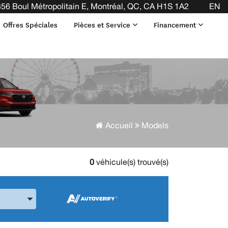
IN DE VOTRE BAIL ! CLIQUEZ ICI
56 Boul Métropolitain E, Montréal, QC, CA H1S 1A2
EN
Offres Spéciales
Pièces et Service
Financement
Accueil
Models
0
véhicule(s) trouvé(s)
 la Marque et le Modèle