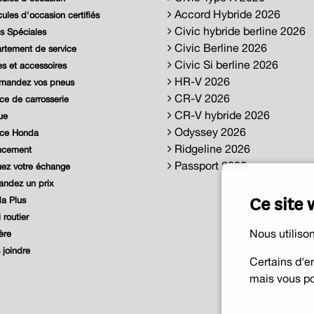
Accord Hybride 2026
ules d'occasion certifiés
Civic hybride berline 2026
s Spéciales
Civic Berline 2026
tement de service
Civic Si berline 2026
s et accessoires
HR-V 2026
andez vos pneus
CR-V 2026
ce de carrosserie
CR-V hybride 2026
ue
Odyssey 2026
ice Honda
Ridgeline 2026
ncement
Passport 2026
ez votre échange
ndez un prix
Ce site 
a Plus
 routier
Nous utiliso
ère
joindre
Certains d'e
mais vous po