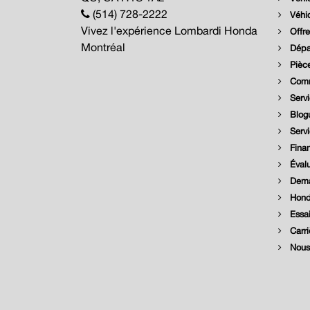
(514) 728-2222
Véhic
Vivez l'expérience Lombardi Honda
Offre
Montréal
Dépar
Pièce
Comm
Servi
Blog
Serv
Fina
Évalu
Dema
Hond
Essai
Carri
Nous 