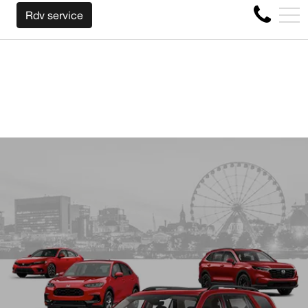
NOUS RACHETONS VOTRE AUTO PEU IMPORTE LA MA
EN
Rdv service
4356 Boul Métropolitain E, Montréal, QC, CA H1S 1A2