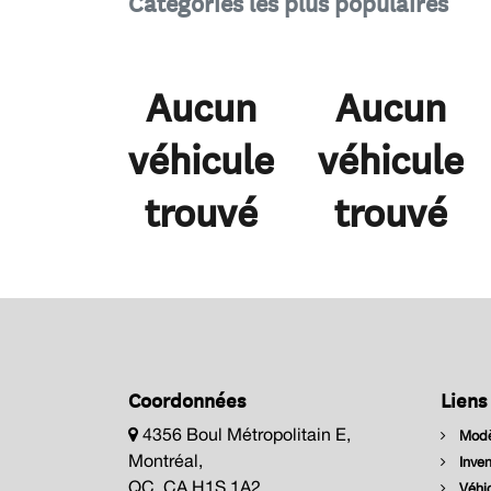
Catégories les plus populaires
Aucun
Aucun
véhicule
véhicule
trouvé
trouvé
Coordonnées
Liens
4356 Boul Métropolitain E,
Modè
Montréal,
Inven
QC, CA H1S 1A2
Véhic