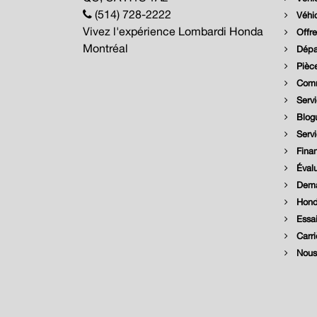
(514) 728-2222
Véhic
Vivez l'expérience Lombardi Honda
Offre
Montréal
Dépar
Pièce
Comm
Servi
Blog
Serv
Fina
Évalu
Dema
Hond
Essai
Carri
Nous 