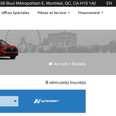
IL ! CLIQUEZ ICI
56 Boul Métropolitain E, Montréal, QC, CA H1S 1A2
EN
Offres Spéciales
Pièces et Service
Financement
Accueil
Models
0
véhicule(s) trouvé(s)
 la Marque et le Modèle