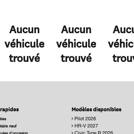
Aucun
Aucun
Auc
véhicule
véhicule
véhic
trouvé
trouvé
trou
 rapides
Modèles disponibles
Pilot 2026
les
HR-V 2027
taire neuf
Civic Type R 2026
ules d'occasion