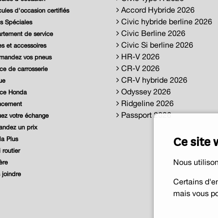
Accord Hybride 2026
ules d'occasion certifiés
Civic hybride berline 2026
s Spéciales
Civic Berline 2026
tement de service
Civic Si berline 2026
s et accessoires
HR-V 2026
andez vos pneus
CR-V 2026
ce de carrosserie
CR-V hybride 2026
ue
Odyssey 2026
ice Honda
Ridgeline 2026
ncement
Passport 2026
ez votre échange
ndez un prix
Ce site 
a Plus
 routier
Nous utiliso
ère
joindre
Certains d'e
mais vous po