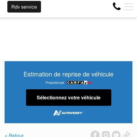
 LA MARQUE AVANT LA FIN DE VOTRE BAIL ! CLIQUEZ IC
EN
Rdv service
4356 Boul Métropolitain E, Montréal, QC, CA H1S 1A2
Estimation de reprise de véhicule
Sélectionnez votre véhicule
< Retour