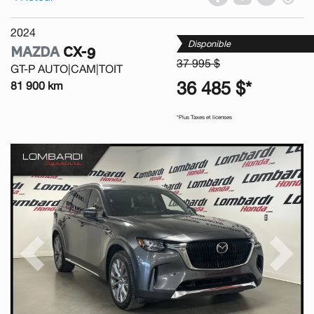
2024
Disponible
MAZDA
CX-9
37 995 $
GT-P AUTO|CAM|TOIT
36 485 $*
81 900 km
*Plus Taxes et licenses
Previous
Next