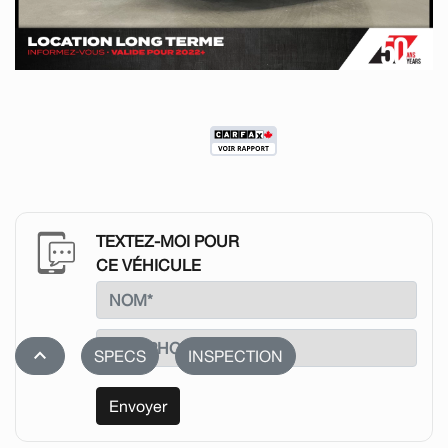
TEXTEZ-MOI POUR
CE VÉHICULE
stat_1
SPECS
INSPECTION
Envoyer