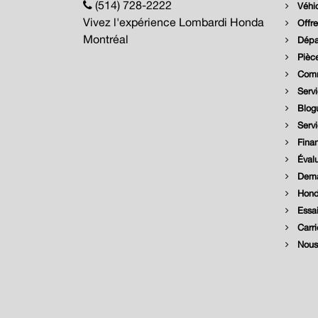
(514) 728-2222
Véhic
Vivez l'expérience Lombardi Honda
Offre
Montréal
Dépar
Pièce
Comm
Servi
Blog
Serv
Fina
Évalu
Dema
Hond
Essai
Carri
Nous 