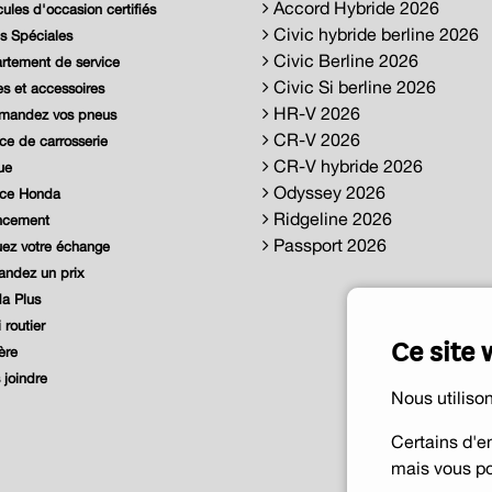
Accord Hybride 2026
ules d'occasion certifiés
Civic hybride berline 2026
s Spéciales
Civic Berline 2026
tement de service
Civic Si berline 2026
s et accessoires
HR-V 2026
andez vos pneus
CR-V 2026
ce de carrosserie
CR-V hybride 2026
ue
Odyssey 2026
ice Honda
Ridgeline 2026
ncement
Passport 2026
ez votre échange
ndez un prix
a Plus
 routier
Ce site 
ère
joindre
Nous utiliso
Certains d'e
mais vous po