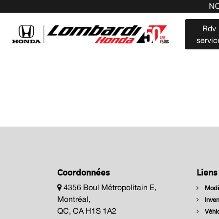
NOU
Rdv
servic
Coordonnées
Liens
4356 Boul Métropolitain E,
Modè
Montréal,
Inven
QC, CA H1S 1A2
Véhic