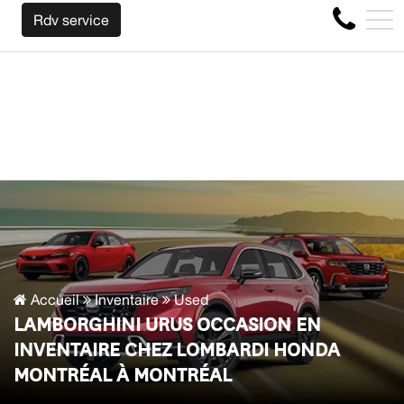
NOUS RACHETONS VOTRE AUTO PEU IMPORTE LA MARQUE A
EN
Rdv service
4356 Boul Métropolitain E, Montréal, QC, CA H1S 1A2
Accueil
Inventaire
Used
LAMBORGHINI URUS OCCASION EN
INVENTAIRE CHEZ LOMBARDI HONDA
MONTRÉAL À MONTRÉAL