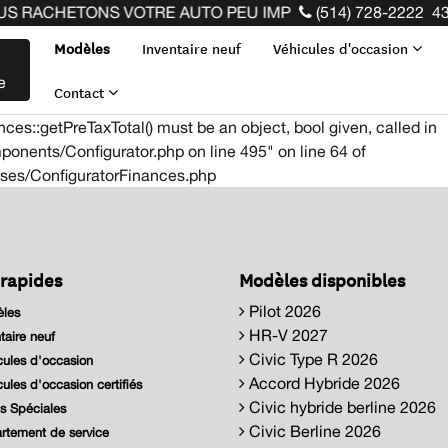
 RACHETONS VOTRE AUTO PEU IMPORTE LA MARQUE AVANT 
(514) 728-2222
43
Modèles
Inventaire neuf
Véhicules d'occasion
e
Contact
s::getPreTaxTotal() must be an object, bool given, called in
onents/Configurator.php on line 495" on line 64 of
sses/ConfiguratorFinances.php
 rapides
Modèles disponibles
Pilot 2026
les
HR-V 2027
taire neuf
Civic Type R 2026
ules d'occasion
Accord Hybride 2026
ules d'occasion certifiés
Civic hybride berline 2026
s Spéciales
Civic Berline 2026
tement de service