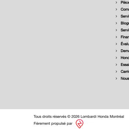
Pièce
Comm
Servi
Blog
Serv
Fina
Évalu
Dema
Hond
Essai
Carri
Nous 
Tous droits réservés © 2026 Lombardi Honda Montréal
Fièrement propulsé par