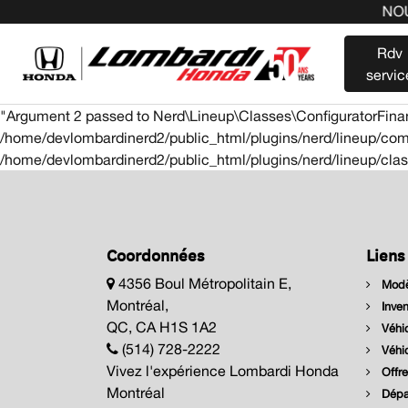
NOUS
Rdv
servic
"Argument 2 passed to Nerd\Lineup\Classes\ConfiguratorFinance
/home/devlombardinerd2/public_html/plugins/nerd/lineup/comp
/home/devlombardinerd2/public_html/plugins/nerd/lineup/cla
Coordonnées
Liens
4356 Boul Métropolitain E,
Modè
Montréal,
Inven
QC, CA H1S 1A2
Véhic
(514) 728-2222
Véhic
Vivez l'expérience Lombardi Honda
Offre
Montréal
Dépar