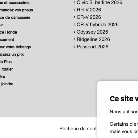
Civic Si berline 2026
s et accessoires
HR-V 2026
andez vos pneus
CR-V 2026
ce de carrosserie
CR-V hybride 2026
ue
Odyssey 2026
ice Honda
Ridgeline 2026
ncement
Passport 2026
ez votre échange
ndez un prix
a Plus
 routier
ère
joindre
Ce site 
Nous utiliso
Certains d'e
Politique de confidentialité
|
Term
mais vous po