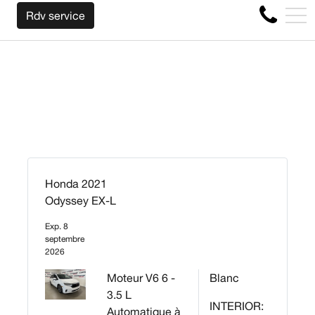
NOUS RACHETONS VOTRE AUTO PEU IMPORTE L
EN
Rdv service
4356 Boul Métropolitain E, Montréal, QC, CA H1S 1A2
Honda 2021
Odyssey EX-L
Exp. 8
septembre
2026
Moteur V6 6 -
Blanc
3.5 L
INTERIOR:
Automatique à