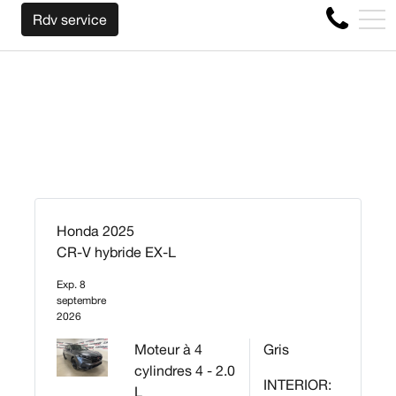
NOUS RACHETONS VOTRE AUTO PEU IMPORTE L
EN
Rdv service
4356 Boul Métropolitain E, Montréal, QC, CA H1S 1A2
Honda 2025
CR-V hybride EX-L
Exp. 8
septembre
2026
Moteur à 4
Gris
cylindres 4 - 2.0
INTERIOR:
L