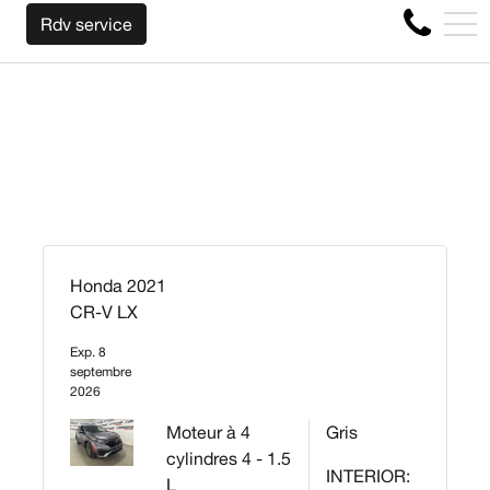
NOUS RACHETONS VOTRE AUTO PEU IMPORTE L
EN
Rdv service
4356 Boul Métropolitain E, Montréal, QC, CA H1S 1A2
Honda 2021
CR-V LX
Exp. 8
septembre
2026
Moteur à 4
Gris
cylindres 4 - 1.5
INTERIOR:
L