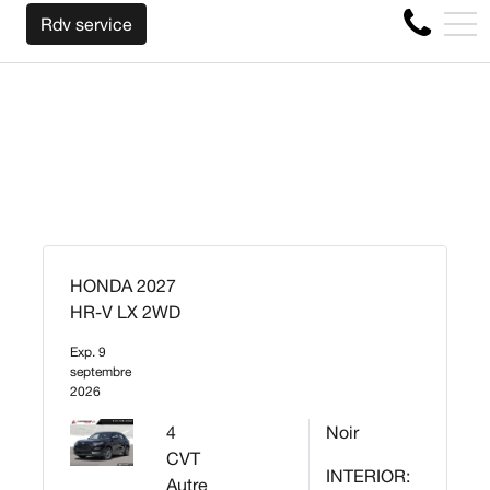
NOUS RACHETONS VOTRE AUTO PEU IMPORTE L
EN
Rdv service
4356 Boul Métropolitain E, Montréal, QC, CA H1S 1A2
HONDA 2027
HR-V LX 2WD
Exp. 9
septembre
2026
4
Noir
CVT
INTERIOR:
Autre