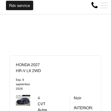
NOUS RACHETONS VOTRE AUTO PEU IMPORTE L
EN
Rdv service
4356 Boul Métropolitain E, Montréal, QC, CA H1S 1A2
HONDA 2027
HR-V LX 2WD
Exp. 9
septembre
2026
4
Noir
CVT
INTERIOR:
Autre