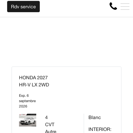
NOUS RACHETONS VOTRE AUTO PEU IMPORTE L
EN
Rdv service
4356 Boul Métropolitain E, Montréal, QC, CA H1S 1A2
HONDA 2027
HR-V LX 2WD
Exp. 6
septembre
2026
4
Blanc
CVT
INTERIOR:
Autre