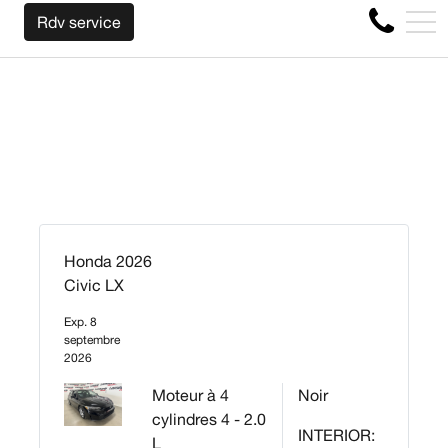
NOUS RACHETONS VOTRE AUTO PEU IMPORTE L
EN
Rdv service
4356 Boul Métropolitain E, Montréal, QC, CA H1S 1A2
Honda 2026
Civic LX
Exp. 8
septembre
2026
Moteur à 4
Noir
cylindres 4 - 2.0
INTERIOR:
L