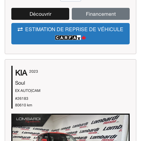
Découvrir
Financement
ESTIMATION DE REPRISE DE VÉHICULE
KIA
2023
Soul
EX AUTO|CAM
#26183
80610 km