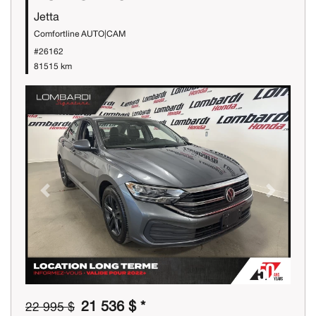
Jetta
Comfortline AUTO|CAM
#26162
81515 km
Previous
Next
21 536 $ *
22 995 $