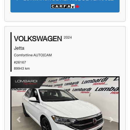
VOLKSWAGEN
2024
Jetta
Comfortline AUTO|CAM
#26167
89943 km
Previous
Next