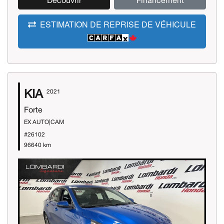
Découvrir
Financement
ESTIMATION DE REPRISE DE VÉHICULE
KIA
2021
Forte
EX AUTO|CAM
#26102
96640 km