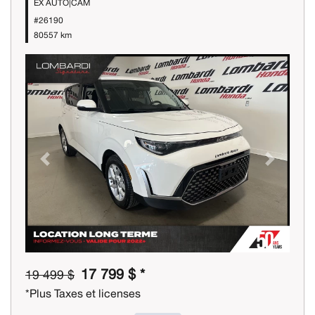
EX AUTO|CAM
#26190
80557 km
Previous
Next
17 799 $ *
19 499 $
*Plus Taxes et licenses