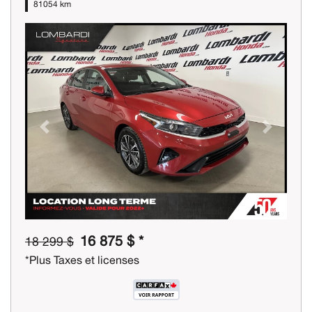
81054 km
Previous
Next
16 875 $ *
18 299 $
*Plus Taxes et licenses