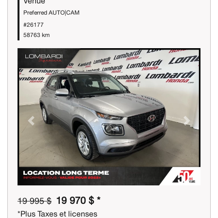
Venue
Preferred AUTO|CAM
#26177
58763 km
Previous
Next
19 970 $ *
19 995 $
*Plus Taxes et licenses