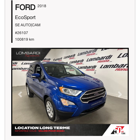
FORD
2018
EcoSport
SE AUTO|CAM
#26107
100819 km
Previous
Next