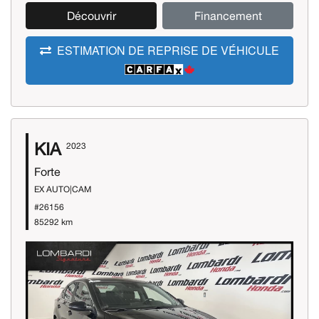
Découvrir
Financement
ESTIMATION DE REPRISE DE VÉHICULE
KIA
2023
Forte
EX AUTO|CAM
#26156
85292 km