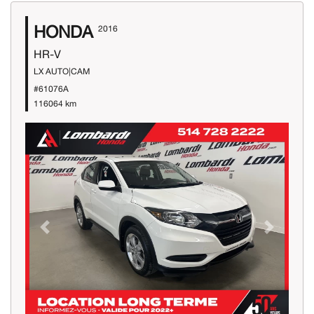
HONDA
2016
HR-V
LX AUTO|CAM
#61076A
116064 km
Previous
Next