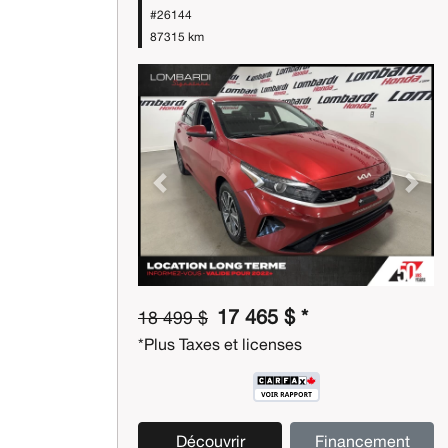
#26144
87315 km
Previous
Next
17 465 $ *
18 499 $
*Plus Taxes et licenses
Découvrir
Financement