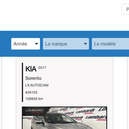
Spécifiez l’Année, la Marque et le Modèle
Spécifiez l’Année, la Marque et le Modèle
Spécifiez l’Année,
KIA
2017
Sorento
LX AUTO|CAM
#26103
109926 km