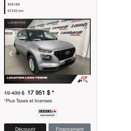
#26169
67245 km
Previous
Next
17 951 $ *
19 499 $
*Plus Taxes et licenses
Découvrir
Financement