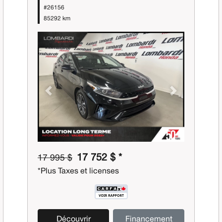
#26156
85292 km
Previous
Next
17 752 $ *
17 995 $
*Plus Taxes et licenses
Découvrir
Financement