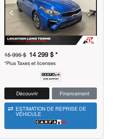
Previous
Next
14 299 $ *
15 995 $
*Plus Taxes et licenses
Découvrir
Financement
ESTIMATION DE REPRISE DE
VÉHICULE