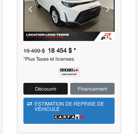
Previous
Next
18 454 $ *
19 499 $
*Plus Taxes et licenses
Découvrir
Financement
ESTIMATION DE REPRISE DE
VÉHICULE