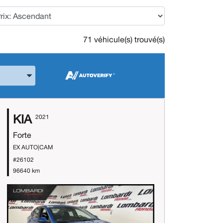
71 véhicule(s) trouvé(s)
 la Marque et le Modèle
KIA
2021
Forte
EX AUTO|CAM
#26102
96640 km