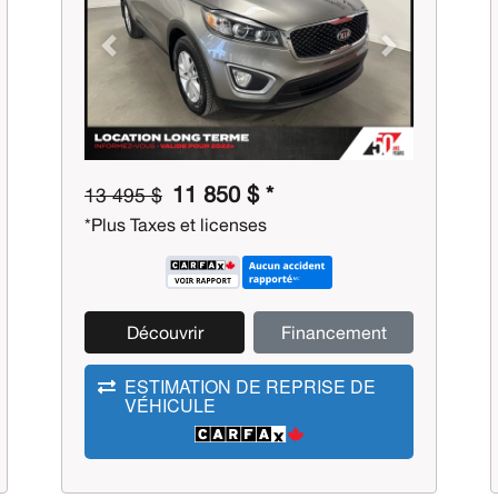
Previous
Next
11 850 $ *
13 495 $
*Plus Taxes et licenses
Découvrir
Financement
ESTIMATION DE REPRISE DE
VÉHICULE