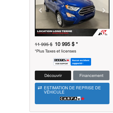
Previous
Next
10 995 $ *
11 995 $
*Plus Taxes et licenses
Découvrir
Financement
ESTIMATION DE REPRISE DE
VÉHICULE