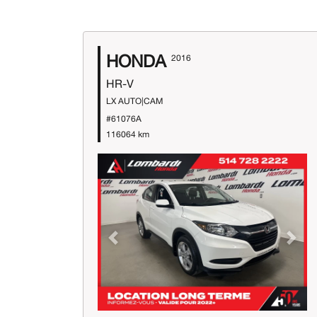
HONDA
2016
HR-V
LX AUTO|CAM
#61076A
116064 km
Previous
Next