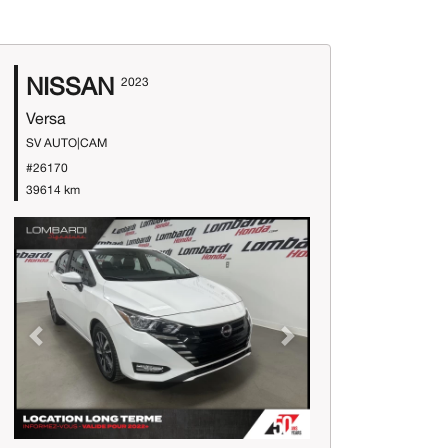
NISSAN
2023
Versa
SV AUTO|CAM
#26170
39614 km
Previous
Next