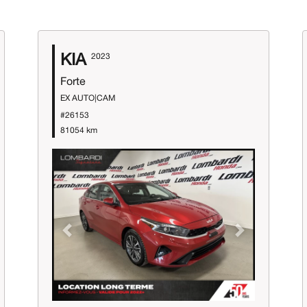
KIA
2023
Forte
EX AUTO|CAM
#26153
81054 km
Previous
Next