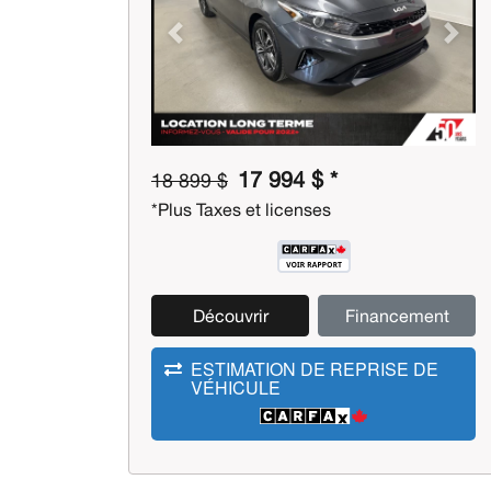
Previous
Next
17 994 $ *
18 899 $
*Plus Taxes et licenses
Découvrir
Financement
ESTIMATION DE REPRISE DE
VÉHICULE