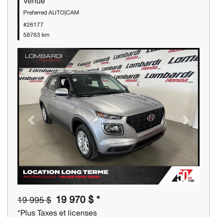
Venue
Preferred AUTO|CAM
#26177
58763 km
Previous
Next
19 970 $ *
19 995 $
*Plus Taxes et licenses