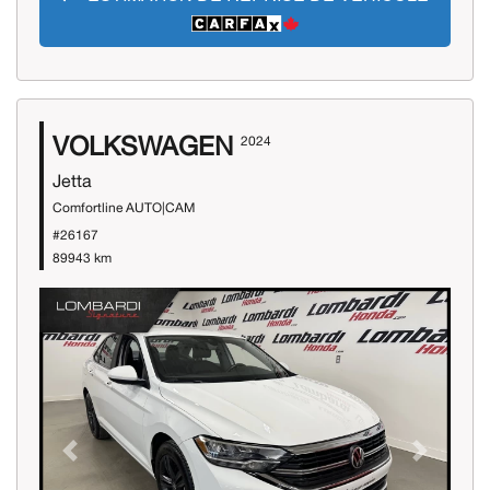
VOLKSWAGEN
2024
Jetta
Comfortline AUTO|CAM
#26167
89943 km
Previous
Next