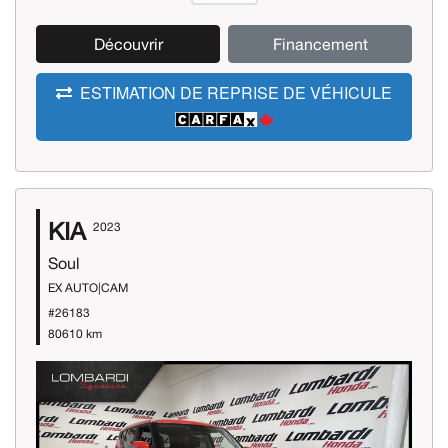
Découvrir
Financement
ESTIMATION DE REPRISE DE VÉHICULE
KIA
2023
Soul
EX AUTO|CAM
#26183
80610 km