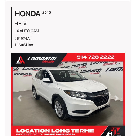
HONDA
2016
HR-V
LX AUTO|CAM
#61076A
116064 km
Previous
Next