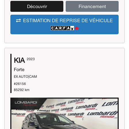
Découvrir
Financement
ESTIMATION DE REPRISE DE VÉHICULE
KIA
2023
Forte
EX AUTO|CAM
#26156
85292 km