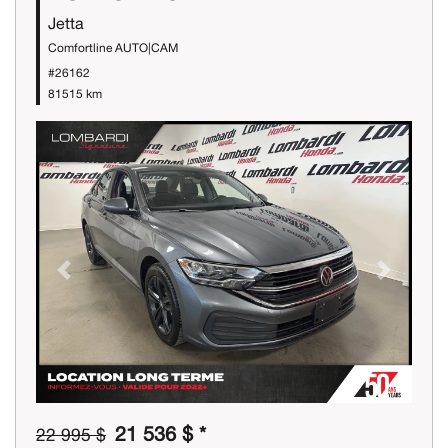
Jetta
Comfortline AUTO|CAM
#26162
81515 km
Previous
Next
21 536 $ *
22 995 $