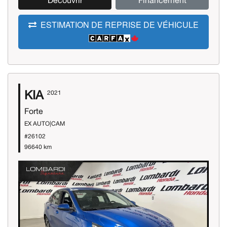
Découvrir
Financement
ESTIMATION DE REPRISE DE VÉHICULE
KIA
2021
Forte
EX AUTO|CAM
#26102
96640 km