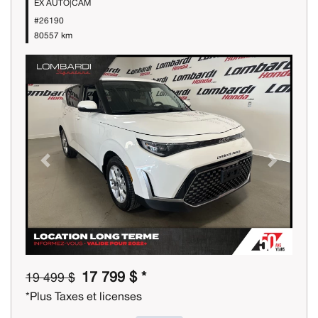
EX AUTO|CAM
#26190
80557 km
Previous
Next
17 799 $ *
19 499 $
*Plus Taxes et licenses