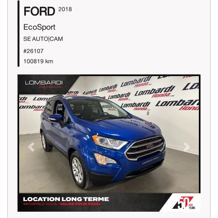
FORD
2018
EcoSport
SE AUTO|CAM
#26107
100819 km
Previous
Next