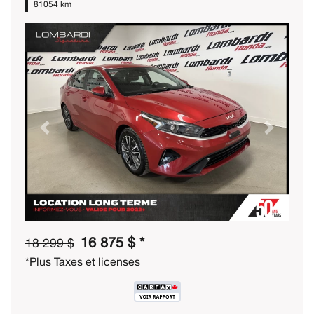
81054 km
Previous
Next
16 875 $ *
18 299 $
*Plus Taxes et licenses