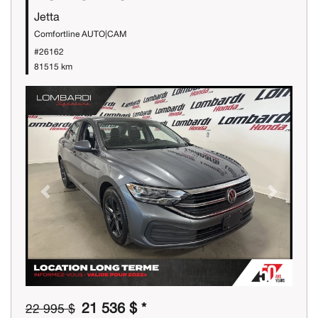
Jetta
Comfortline AUTO|CAM
#26162
81515 km
Previous
Next
21 536 $ *
22 995 $