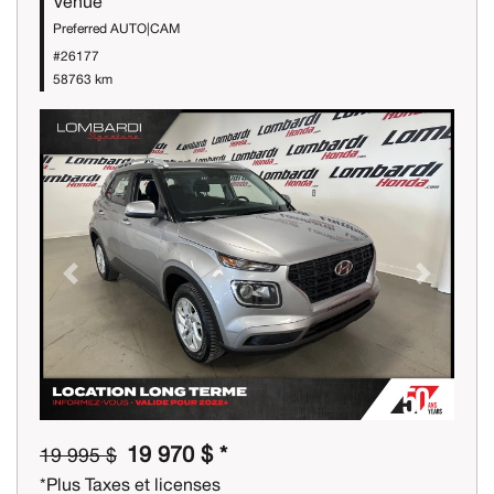
Venue
Preferred AUTO|CAM
#26177
58763 km
Previous
Next
19 970 $ *
19 995 $
*Plus Taxes et licenses