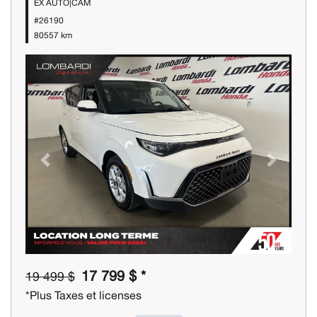
EX AUTO|CAM
#26190
80557 km
Previous
Next
17 799 $ *
19 499 $
*Plus Taxes et licenses