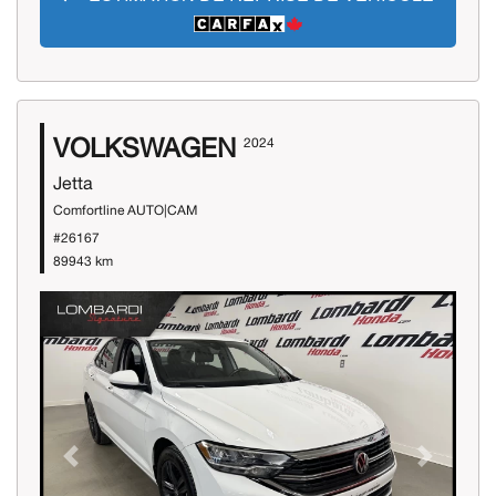
VOLKSWAGEN
2024
Jetta
Comfortline AUTO|CAM
#26167
89943 km
Previous
Next