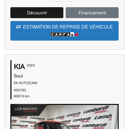
Découvrir
Financement
ESTIMATION DE REPRISE DE VÉHICULE
KIA
2023
Soul
EX AUTO|CAM
#26183
80610 km