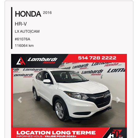
HONDA
2016
HR-V
LX AUTO|CAM
#61076A
116064 km
Previous
Next