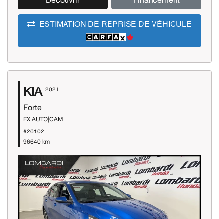
Découvrir
Financement
ESTIMATION DE REPRISE DE VÉHICULE
KIA
2021
Forte
EX AUTO|CAM
#26102
96640 km