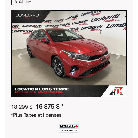
81054 km
Previous
Next
16 875 $ *
18 299 $
*Plus Taxes et licenses