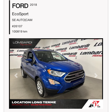
FORD
2018
EcoSport
SE AUTO|CAM
#26107
100819 km
Previous
Next