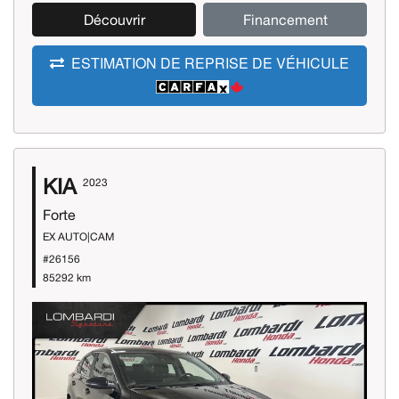
Découvrir
Financement
ESTIMATION DE REPRISE DE VÉHICULE
KIA
2023
Forte
EX AUTO|CAM
#26156
85292 km