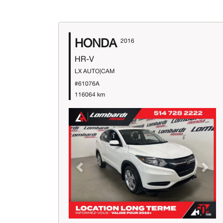
HONDA
2016
HR-V
LX AUTO|CAM
#61076A
116064 km
Previous
Next