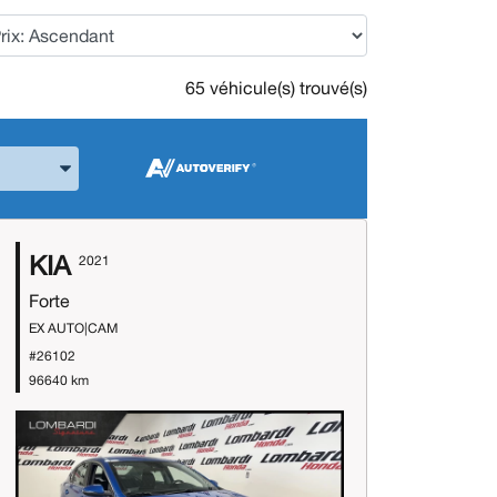
65 véhicule(s) trouvé(s)
 la Marque et le Modèle
KIA
2021
Forte
EX AUTO|CAM
#26102
96640 km