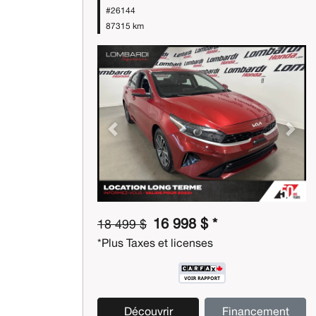
#26144
87315 km
Previous
Next
16 998 $ *
18 499 $
*Plus Taxes et licenses
Découvrir
Financement