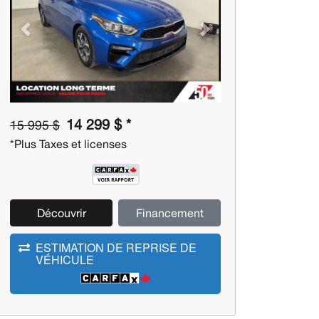
Previous
Next
14 299 $ *
15 995 $
*Plus Taxes et licenses
Découvrir
Financement
ESTIMATION DE REPRISE DE
VÉHICULE