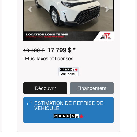
Previous
Next
17 799 $ *
19 499 $
*Plus Taxes et licenses
Découvrir
Financement
ESTIMATION DE REPRISE DE
VÉHICULE