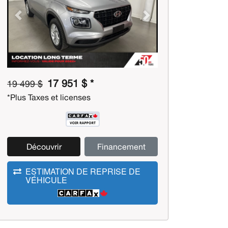
Previous
Next
17 951 $ *
19 499 $
*Plus Taxes et licenses
Découvrir
Financement
ESTIMATION DE REPRISE DE
VÉHICULE