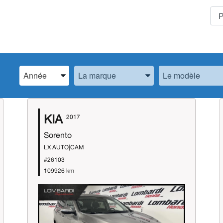
Spécifiez l’Année, la Marque et le Modèle
Spécifiez l’Année, la Marque et le Modèle
Spécifiez l’Année,
KIA
2017
Sorento
LX AUTO|CAM
#26103
109926 km