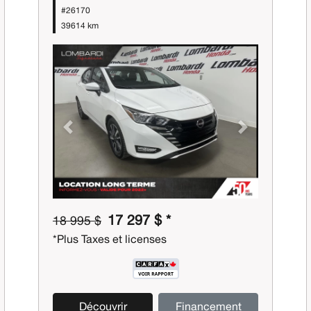
#26170
39614 km
Previous
Next
17 297 $ *
18 995 $
*Plus Taxes et licenses
Découvrir
Financement