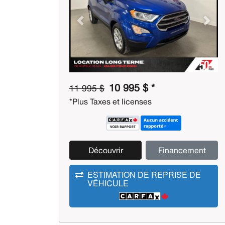
Previous
Next
10 995 $ *
11 995 $
*Plus Taxes et licenses
Découvrir
Financement
ESTIMATION DE REPRISE DE
VÉHICULE