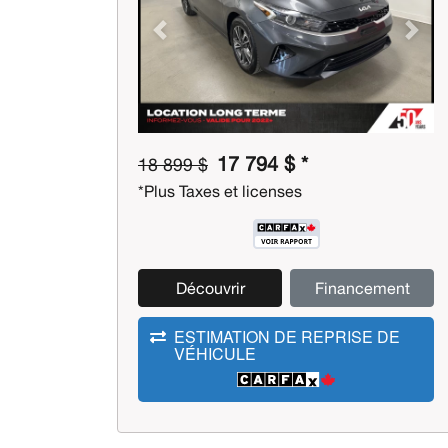
Previous
Next
17 794 $ *
18 899 $
*Plus Taxes et licenses
Découvrir
Financement
ESTIMATION DE REPRISE DE
VÉHICULE