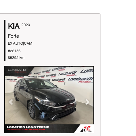
KIA
2023
Forte
EX AUTO|CAM
#26156
85292 km
Previous
Next