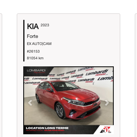
KIA
2023
Forte
EX AUTO|CAM
#26153
81054 km
Previous
Next