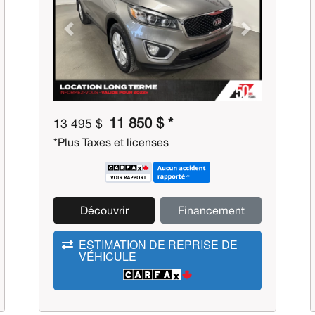
Previous
Next
11 850 $ *
13 495 $
*Plus Taxes et licenses
Découvrir
Financement
ESTIMATION DE REPRISE DE
VÉHICULE