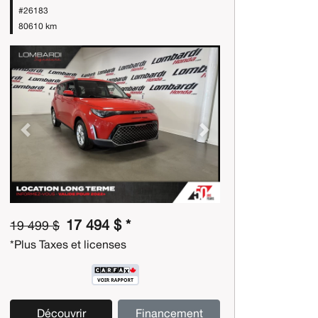
#26183
80610 km
Previous
Next
17 494 $ *
19 499 $
*Plus Taxes et licenses
Découvrir
Financement