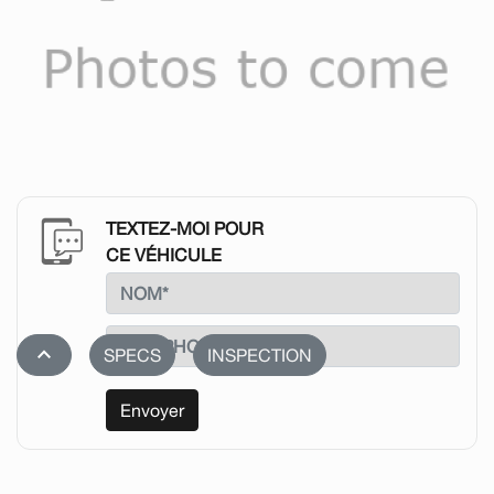
TEXTEZ-MOI POUR
CE VÉHICULE
stat_1
SPECS
INSPECTION
Envoyer