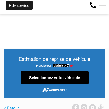
 RACHETONS VOTRE AUTO PEU IMPORTE LA MARQUE AVANT 
EN
Rdv service
4356 Boul Métropolitain E, Montréal, QC, CA H1S 1A2
Estimation de reprise de véhicule
Sélectionnez votre véhicule
< Retour