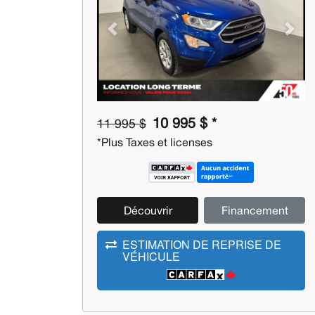
Previous
Next
10 995 $ *
11 995 $
*Plus Taxes et licenses
Découvrir
Financement
ESTIMATION DE REPRISE DE
VÉHICULE