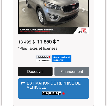
Previous
Next
11 850 $ *
13 495 $
*Plus Taxes et licenses
Découvrir
Financement
ESTIMATION DE REPRISE DE
VÉHICULE