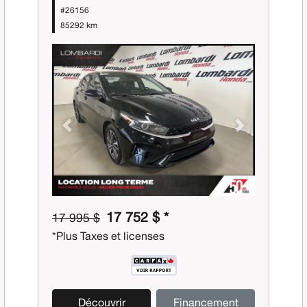
#26156
85292 km
Previous
Next
17 752 $ *
17 995 $
*Plus Taxes et licenses
Découvrir
Financement