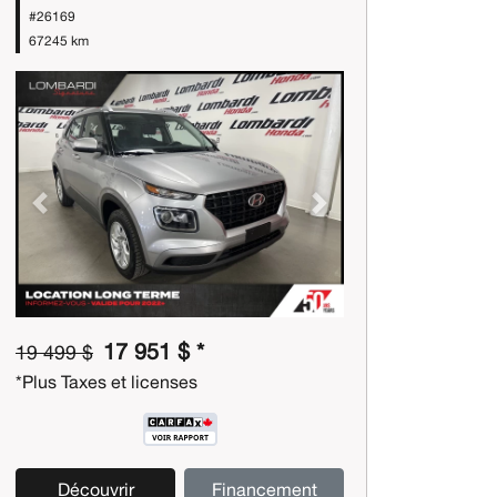
#26169
67245 km
Previous
Next
17 951 $ *
19 499 $
*Plus Taxes et licenses
Découvrir
Financement