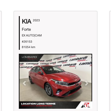
KIA
2023
Forte
EX AUTO|CAM
#26153
81054 km
Previous
Next