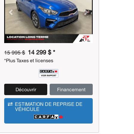
Previous
Next
14 299 $ *
15 995 $
*Plus Taxes et licenses
Découvrir
Financement
ESTIMATION DE REPRISE DE
VÉHICULE