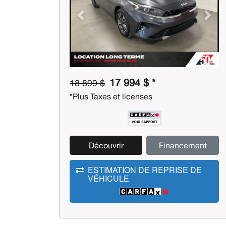
Previous
Next
17 994 $ *
18 899 $
*Plus Taxes et licenses
Découvrir
Financement
ESTIMATION DE REPRISE DE
VÉHICULE