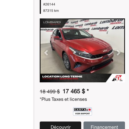
#26144
87315 km
Previous
Next
17 465 $ *
18 499 $
*Plus Taxes et licenses
Découvrir
Financement