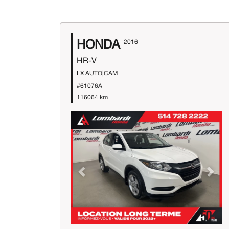
HONDA
2016
HR-V
LX AUTO|CAM
#61076A
116064 km
Previous
Next