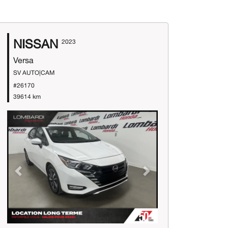
NISSAN
2023
Versa
SV AUTO|CAM
#26170
39614 km
Previous
Next