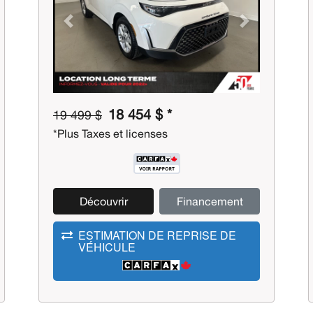
Previous
Next
18 454 $ *
19 499 $
*Plus Taxes et licenses
Découvrir
Financement
ESTIMATION DE REPRISE DE
VÉHICULE