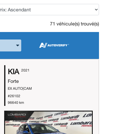
71 véhicule(s) trouvé(s)
 la Marque et le Modèle
KIA
2021
Forte
EX AUTO|CAM
#26102
96640 km