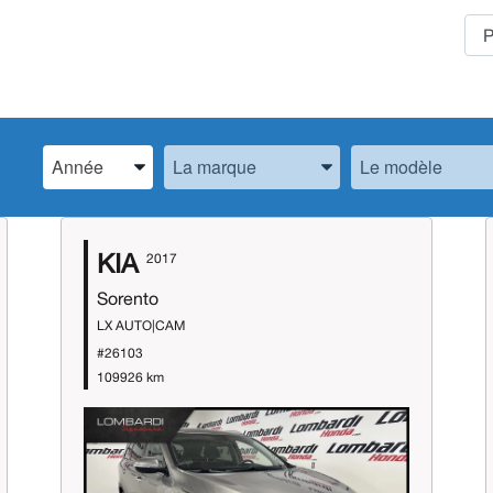
Spécifiez l’Année, la Marque et le Modèle
Spécifiez l’Année, la Marque et le Modèle
Spécifiez l’Année,
KIA
2017
Sorento
LX AUTO|CAM
#26103
109926 km