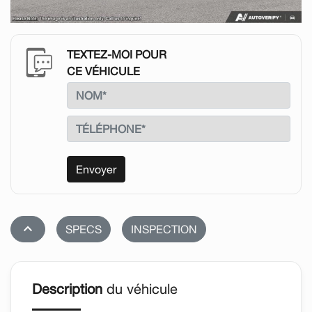
TEXTEZ-MOI POUR
CE VÉHICULE
Envoyer
stat_1
SPECS
INSPECTION
Description
du véhicule