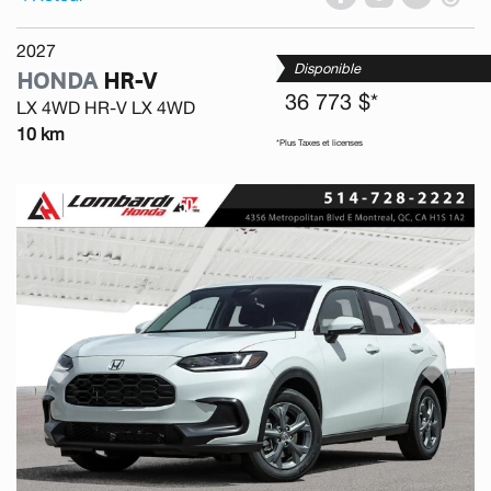
2027
Disponible
HONDA
HR-V
36 773 $*
LX 4WD HR-V LX 4WD
10 km
*Plus Taxes et licenses
Previous
Next