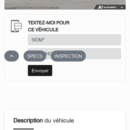
TEXTEZ-MOI POUR
CE VÉHICULE
stat_1
SPECS
INSPECTION
Envoyer
Description
du véhicule