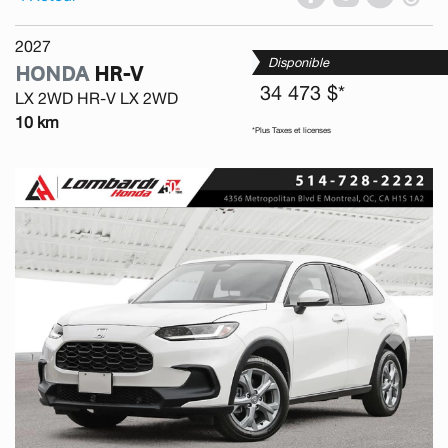
2027
Disponible
HONDA
HR-V
34 473 $*
LX 2WD HR-V LX 2WD
10 km
*Plus Taxes et licenses
Previous
Next