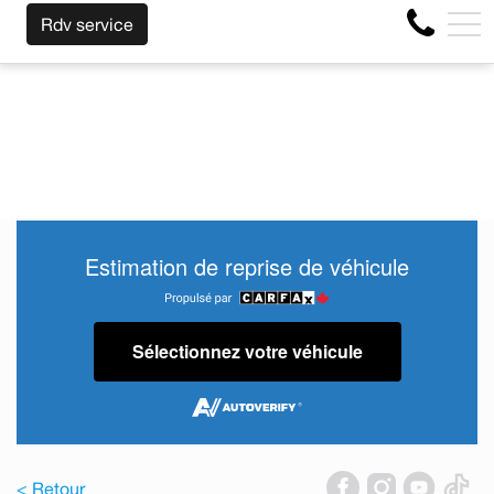
NOUS RACHETONS VOTRE AUTO PEU IMPORTE LA MARQ
EN
Rdv service
4356 Boul Métropolitain E, Montréal, QC, CA H1S 1A2
Estimation de reprise de véhicule
Sélectionnez votre véhicule
< Retour